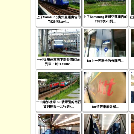
上了Samsung廣州亞運廣告的
上了Samsung廣州亞運廣告的
在
T823次ktt列...
T826次ktt列...
一列從廣州東南下到香港的ktt
ktt上一等車卡的分隔門...
列車，以TLS002...
一由柴油機車 59 號牽引的南行
貨列剛與一北行的k...
ktt特等車廂外部...