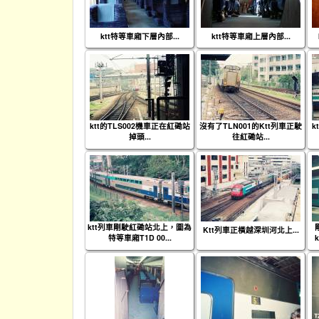
ktt特等車廂下層內部...
ktt特等車廂上層內部...
ktt的TLS002機車正在紅磡站
沒有了TLN001的Ktt列車正駛
k
掉頭...
往紅磡站...
ktt列車剛駛紅磡站北上，圖為
Ktt列車正橫越深圳河北上...
特等車廂T1D 00...