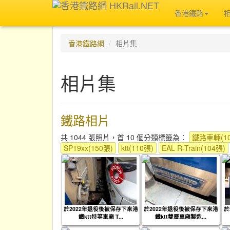
香港鐵路
香港鐵路網
相片集
相片集
鐵路相片
共 1044 張照片，首 10 個分類標籤為：
鐵路車輛(10
SP19xx(150張)
ktt(110張)
EAL R-Train(104張)
於2022年退役後被保存下來港
於2022年退役後被保存下來港
於
鐵ktt特等車廂 T...
鐵ktt雙層車廂製造...