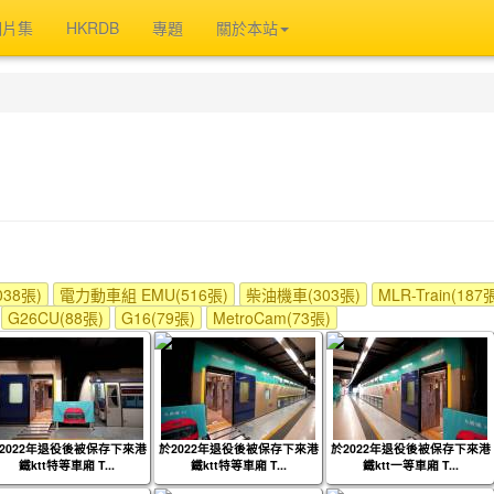
相片集
HKRDB
專題
關於本站
38張)
電力動車組 EMU(516張)
柴油機車(303張)
MLR-Train(187
G26CU(88張)
G16(79張)
MetroCam(73張)
2022年退役後被保存下來港
於2022年退役後被保存下來港
於2022年退役後被保存下來港
鐵ktt特等車廂 T...
鐵ktt特等車廂 T...
鐵ktt一等車廂 T...