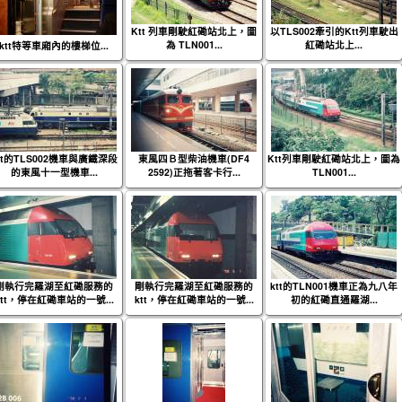
Ktt 列車剛駛紅磡站北上，圖
以TLS002牽引的Ktt列車駛出
為 TLN001...
紅磡站北上...
ktt特等車廂內的樓梯位...
tt的TLS002機車與廣鐵深段
東風四Ｂ型柴油機車(DF4
Ktt列車剛駛紅磡站北上，圖為
的東風十一型機車...
2592)正拖著客卡行...
TLN001...
剛執行完羅湖至紅磡服務的
剛執行完羅湖至紅磡服務的
ktt的TLN001機車正為九八年
ktt，停在紅磡車站的一號...
ktt，停在紅磡車站的一號...
初的紅磡直通羅湖...