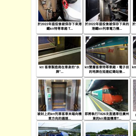
於2022年退役後被保存下來港
於2022年退役後被保存下來的
於
鐵ktt特等車廂 T...
港鐵ktt列車電力機...
ktt 客車製造商在車身的"水
ktt雙層客車特等車廂，電子目
k
牌"...
的地牌在抵達紅磡站後...
被封上的ktt列車客車末端向機
即將執行T826次直通車往廣州
車方向的通道...
東的ktt南面機車T...