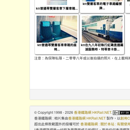
ktt雙層客車的電子車廂編號
牌...
ktt普通等雙層客車下層車箱...
ktt普通等雙層客車車箱的座
ktt在九八年初執行紅磡直通羅
椅...
湖服務時，特等車卡掛...
注意：為保障私隱，二零零八年或以後拍攝的照片，在上載時
© Copyright 1998 - 2026
香港鐵路網 HKRail.NET
.
香港鐵路網 : 相片集
由
香港鐵路網 HKRail.NET
製作，以
創用C
超出此條款範圍外的授權可於
香港鐵路網 : 關於本站 : 有關
*香港鐵路網是一純粹為興趣而成立的網站，而非任何香港鐵