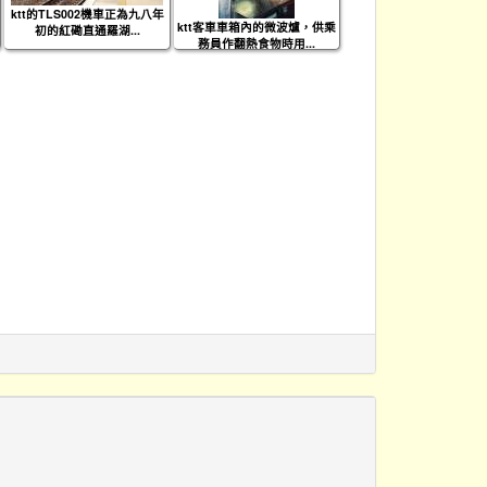
ktt的TLS002機車正為九八年
ktt客車車箱內的微波爐，供乘
初的紅磡直通羅湖...
務員作翻熱食物時用...