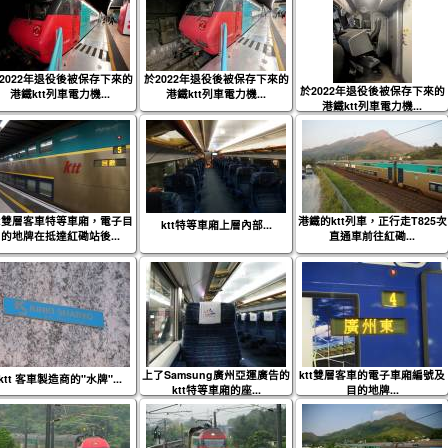
2022年退役後被保存下來的
於2022年退役後被保存下來的
於2022年退役後被保存下來的
港鐵ktt列車電力機...
港鐵ktt列車電力機...
港鐵ktt列車電力機...
tt雙層客車特等車廂，電子目
港鐵的ktt列車，正行走T825次
ktt特等車廂上層內部...
的地牌在抵達紅磡站後...
直通車前往紅磡...
上了Samsung廣州亞運廣告的
ktt雙層客車的電子車廂編號及
ktt 客車製造商的"水牌"...
ktt特等車廂的座...
目的地牌...