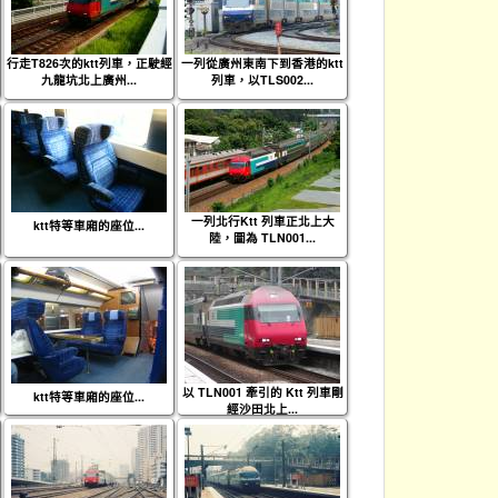
行走T826次的ktt列車，正駛經
一列從廣州東南下到香港的ktt
九龍坑北上廣州...
列車，以TLS002...
一列北行Ktt 列車正北上大
ktt特等車廂的座位...
陸，圖為 TLN001...
以 TLN001 牽引的 Ktt 列車剛
ktt特等車廂的座位...
經沙田北上...