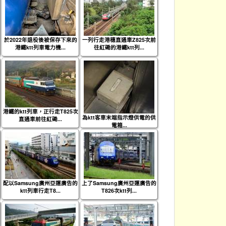
於2022年退役後被保存下來的
一列行走港穗直通車Z825次前
港鐵ktt列車電力機...
往紅磡的港鐵ktt列...
港鐵的ktt列車，正行走T825次
為ktt客車末端指示燈供電的供
直通車前往紅磡...
電箱...
配以Samsung廣州亞運廣告的
上了Samsung廣州亞運廣告的
ktt列車行走T8...
T826次ktt列...