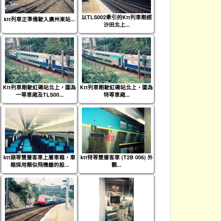
以TLS002牽引的Ktt列車剛經
ktt列車正準備駛入廣州東站...
沙田北上...
Ktt列車剛駛紅磡站北上，圖為
Ktt列車剛駛紅磡站北上，圖為
一等車廂及TLS00...
特等車廂...
ktt頭等雙層客車上層車箱，車
ktt特等雙層客車 (T2B 006) 外
箱採用類似飛機艙的設...
觀...