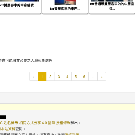
ktt普通等雙層客車內的中層座
ktt雙層客車的車身編號...
位...
ktt雙層客車的車門...
將盡可能將非必要之人臉模糊處理
本
«
1
2
3
4
5
6
...
»
頁
C 姓名標示-相同方式分享 4.0 國際 授權條款
釋出。
使用本站資料
查閱。
路服務營運商之官方網站。如有查詢，歡迎
聯絡我們