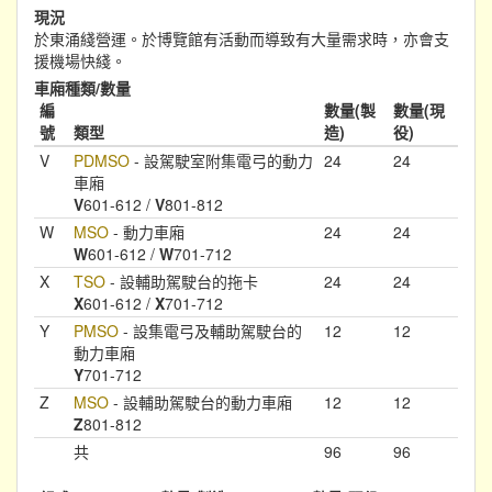
現況
於東涌綫營運。於博覽館有活動而導致有大量需求時，亦會支
援機場快綫。
車廂種類/數量
編
數量(製
數量(現
號
類型
造)
役)
V
PDMSO
- 設駕駛室附集電弓的動力
24
24
車廂
V
601-612 /
V
801-812
W
MSO
- 動力車廂
24
24
W
601-612 /
W
701-712
X
TSO
- 設輔助駕駛台的拖卡
24
24
X
601-612 /
X
701-712
Y
PMSO
- 設集電弓及輔助駕駛台的
12
12
動力車廂
Y
701-712
Z
MSO
- 設輔助駕駛台的動力車廂
12
12
Z
801-812
共
96
96