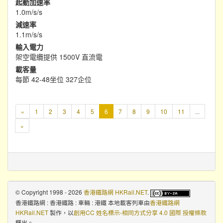
起動加速率
1.0m/s/s
減速率
1.1m/s/s
輸入電力
架空電纜提供 1500V 直流電
載客量
每節 42-48坐位 327企位
本
«
1
2
3
4
5
6
7
8
9
10
11
...
頁
»
© Copyright 1998 - 2026
香港鐵路網 HKRail.NET
.
香港鐵路網 : 香港鐵路 : 車輛 : 港鐵 本地載客列車
由
香港鐵路網
HKRail.NET
製作，以
創用CC 姓名標示-相同方式分享 4.0 國際 授權條款
釋出。