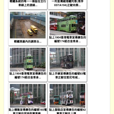
輕鐵系統的唯一一條設在主行
一列荃灣綫港鐵列車(車序
車線上的渡線...
037/A194)正駛向葵...
貼上1904香港電車宣傳廣告的
編號174鋁合金車身...
輕鐵車廠內的調車台...
貼上1904香港電車宣傳廣告的
貼上手錶宣傳廣告的編號83電
編號174鋁合金車身...
車正駛往堅尼地城...
貼上樓盤宣傳廣告的編號165電
貼上服裝店宣傳廣告的編號42
車正駛往屈地街電車廠...
電車正駛往上環...