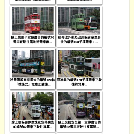
貼上信用卡宣傳廣告的編號70
經修改外觀及改用鋁合金車身
電車正駛往屈地街電車廠...
後的編號168千禧電車，...
將電阻搬到車頂後的編號120彷
原塗裝的編號170千禧電車正駛
「戰後式」電車正駛往...
往筲箕灣...
貼上環保署停車熄匙宣傳廣告
貼上交通安全第一宣傳廣告的
的編號82電車正駛往筲箕...
編號22電車正駛往筲箕灣...