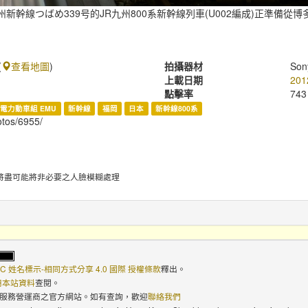
州新幹線つばめ339号的JR九州800系新幹線列車(U002編成)正準備從博
(
查看地圖
)
拍攝器材
Son
上載日期
201
點擊率
743
電力動車組 EMU
新幹線
福岡
日本
新幹線800系
hotos/6955/
將盡可能將非必要之人臉模糊處理
C 姓名標示-相同方式分享 4.0 國際 授權條款
釋出。
使用本站資料
查閱。
路服務營運商之官方網站。如有查詢，歡迎
聯絡我們