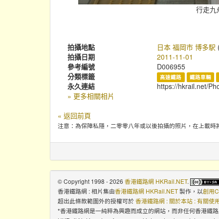
行走九
拍攝地點
日本 福岡市 博多駅
拍攝日期
2011-11-01
參考編號
D006955
分類標籤
高速鐵路
鐵路車輛
永久連結
https://hkrail.net/P
» 更多相關相片
« 返回前頁
注意：為保障私隱，二零零八年或以後拍攝的照片，在上載時
© Copyright 1998 - 2026
香港鐵路網 HKRail.NET
.
香港鐵路網 : 相片集
由
香港鐵路網 HKRail.NET
製作，以
創用C
超出此條款範圍外的授權可於
香港鐵路網 : 關於本站 : 有關
*香港鐵路網是一純粹為興趣而成立的網站，而非任何香港鐵