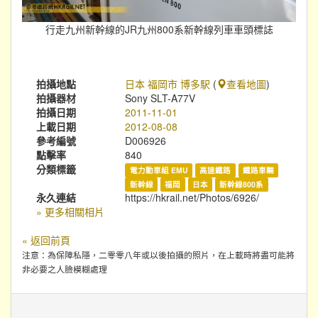
行走九州新幹線的JR九州800系新幹線列車車頭標誌
拍攝地點
日本 福岡市 博多駅
(
查看地圖
)
拍攝器材
Sony SLT-A77V
拍攝日期
2011-11-01
上載日期
2012-08-08
參考編號
D006926
點擊率
840
分類標籤
電力動車組 EMU
高速鐵路
鐵路車輛
新幹線
福岡
日本
新幹線800系
永久連結
https://hkrail.net/Photos/6926/
» 更多相關相片
« 返回前頁
注意：為保障私隱，二零零八年或以後拍攝的照片，在上載時將盡可能將
非必要之人臉模糊處理