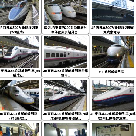
JR西日本500系新幹線列車
兩列JR東海的300系新幹線列
JR西日本500系新幹線列車的
(W9編成)...
車停在東京站月台...
翼式集電弓...
R東日本E3系新幹線列車(R6
JR東日本E3系新幹線列車的集
200系新幹線列車...
編成)...
電弓...
JR東日本E4系新幹線列車
JR東日本E2系新幹線列車(N編
JR東日本E2系新幹線列車(N編
(P16編成)...
成)剛抵達輕井澤站...
成)剛抵達輕井澤站...