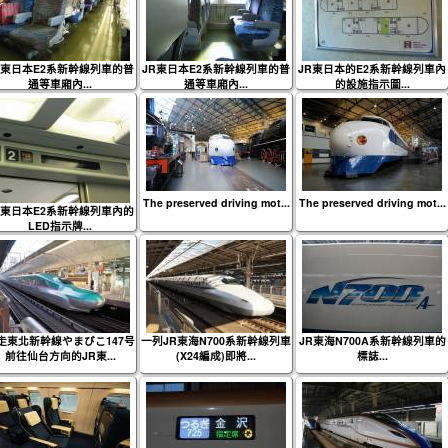
R東日本E2系新幹線列車的普
JR東日本E2系新幹線列車的普
JR東日本的E2系新幹線列車內
通等車廂內...
通等車廂內...
的設施指示圖...
The preserved driving mot...
The preserved driving mot...
R東日本E2系新幹線列車內的
LED指示牌...
走東北新幹線やまびこ147号
一列JR東海N700系新幹線列車
JR東海N700A系新幹線列車的
前往仙台方向的JR東...
(X24編成)即將...
標誌...