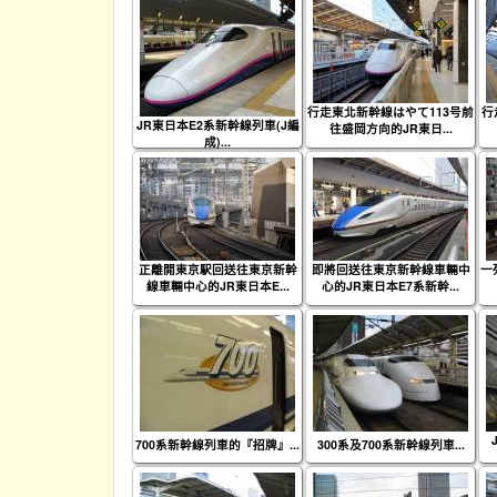
行走東北新幹線はやて113号前
行
JR東日本E2系新幹線列車(J編
往盛岡方向的JR東日...
成)...
正離開東京駅回送往東京新幹
即將回送往東京新幹線車輛中
一
線車輛中心的JR東日本E...
心的JR東日本E7系新幹...
700系新幹線列車的『招牌』...
300系及700系新幹線列車...