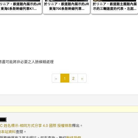
リニア・鉄道館內展示的JR
於リニア・鉄道館內展示的JR
於リニア・鉄道館主題館內展
東海0系新幹線列車K1...
東海700系新幹線列車...
示的三輛速度的代表，左起...
將盡可能將非必要之人臉模糊處理
本
«
1
2
»
頁
C 姓名標示-相同方式分享 4.0 國際 授權條款
釋出。
使用本站資料
查閱。
路服務營運商之官方網站。如有查詢，歡迎
聯絡我們