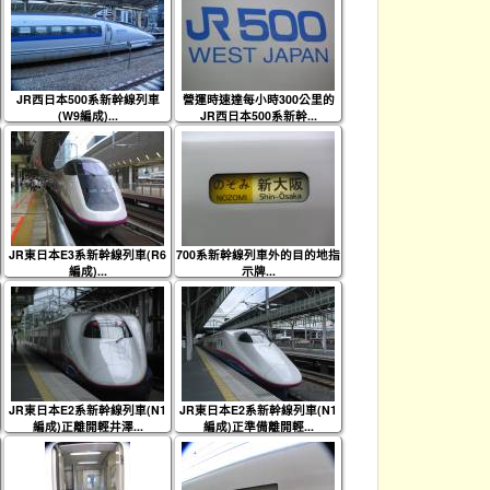
JR西日本500系新幹線列車
營運時速達每小時300公里的
(W9編成)...
JR西日本500系新幹...
JR東日本E3系新幹線列車(R6
700系新幹線列車外的目的地指
編成)...
示牌...
JR東日本E2系新幹線列車(N1
JR東日本E2系新幹線列車(N1
編成)正離開輕井澤...
編成)正準備離開輕...