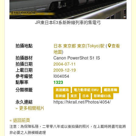
JR東日本E3系新幹線列車的集電弓
拍攝地點
日本 東京都 東京(Tokyo)駅
(
查看
地圖
)
拍攝器材
Canon PowerShot S1 IS
拍攝日期
2004-07-11
上載日期
2009-12-19
參考編號
I004054
點擊率
1323
分類標籤
高速鐵路
電力動車組 EMU
鐵路車輛
新幹線
東京
日本
新幹線E3系
永久連結
https://hkrail.net/Photos/4054/
» 更多相關相片
« 返回前頁
注意：為保障私隱，二零零八年或以後拍攝的照片，在上載時將盡可能將
非必要之人臉模糊處理