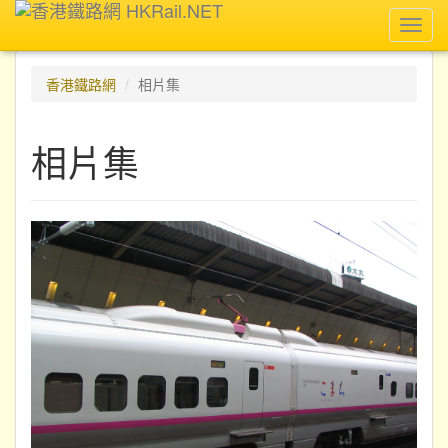
Toggl
navig
香港鐵路網
相片集
相片集