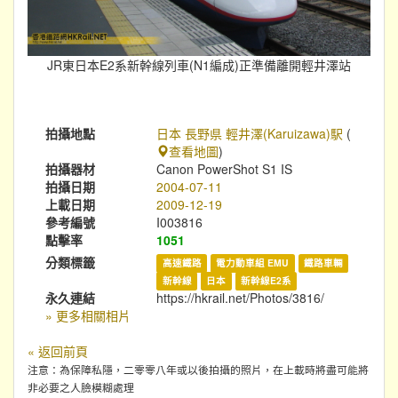
JR東日本E2系新幹線列車(N1編成)正準備離開輕井澤站
拍攝地點
日本 長野県 輕井澤(Karuizawa)駅
(
查看地圖
)
拍攝器材
Canon PowerShot S1 IS
拍攝日期
2004-07-11
上載日期
2009-12-19
參考編號
I003816
點擊率
1051
分類標籤
高速鐵路
電力動車組 EMU
鐵路車輛
新幹線
日本
新幹線E2系
永久連結
https://hkrail.net/Photos/3816/
» 更多相關相片
« 返回前頁
注意：為保障私隱，二零零八年或以後拍攝的照片，在上載時將盡可能將
非必要之人臉模糊處理