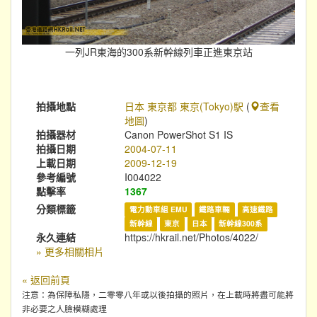
一列JR東海的300系新幹線列車正進東京站
拍攝地點
日本 東京都 東京(Tokyo)駅
(
查看
地圖
)
拍攝器材
Canon PowerShot S1 IS
拍攝日期
2004-07-11
上載日期
2009-12-19
參考編號
I004022
點擊率
1367
分類標籤
電力動車組 EMU
鐵路車輛
高速鐵路
新幹線
東京
日本
新幹線300系
永久連結
https://hkrail.net/Photos/4022/
» 更多相關相片
« 返回前頁
注意：為保障私隱，二零零八年或以後拍攝的照片，在上載時將盡可能將
非必要之人臉模糊處理