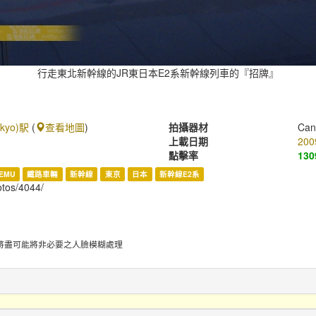
行走東北新幹線的JR東日本E2系新幹線列車的『招牌』
kyo)駅
(
查看地圖
)
拍攝器材
Can
上載日期
200
點擊率
130
EMU
鐵路車輛
新幹線
東京
日本
新幹線E2系
hotos/4044/
將盡可能將非必要之人臉模糊處理