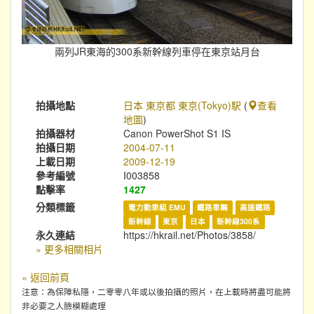
兩列JR東海的300系新幹線列車停在東京站月台
拍攝地點
日本 東京都 東京(Tokyo)駅
(
查看
地圖
)
拍攝器材
Canon PowerShot S1 IS
拍攝日期
2004-07-11
上載日期
2009-12-19
參考編號
I003858
點擊率
1427
分類標籤
電力動車組 EMU
鐵路車輛
高速鐵路
新幹線
東京
日本
新幹線300系
永久連結
https://hkrail.net/Photos/3858/
» 更多相關相片
« 返回前頁
注意：為保障私隱，二零零八年或以後拍攝的照片，在上載時將盡可能將
非必要之人臉模糊處理