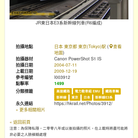
JR東日本E3系新幹線列車(R6編成)
拍攝地點
日本 東京都 東京(Tokyo)駅
(
查看
地圖
)
拍攝器材
Canon PowerShot S1 IS
拍攝日期
2004-07-11
上載日期
2009-12-19
參考編號
I003912
點擊率
1499
分類標籤
高速鐵路
電力動車組 EMU
鐵路車輛
新幹線
東京
日本
新幹線E3系
永久連結
https://hkrail.net/Photos/3912/
» 更多相關相片
« 返回前頁
注意：為保障私隱，二零零八年或以後拍攝的照片，在上載時將盡可能將
非必要之人臉模糊處理