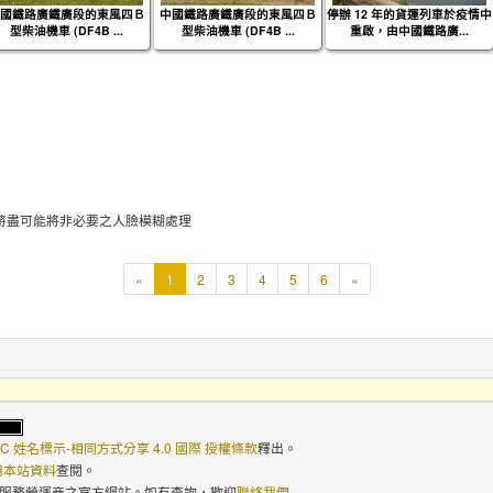
國鐵路廣鐵廣段的東風四Ｂ
中國鐵路廣鐵廣段的東風四Ｂ
停辦 12 年的貨運列車於疫情中
型柴油機車 (DF4B ...
型柴油機車 (DF4B ...
重啟，由中國鐵路廣...
將盡可能將非必要之人臉模糊處理
本
«
1
2
3
4
5
6
»
頁
C 姓名標示-相同方式分享 4.0 國際 授權條款
釋出。
使用本站資料
查閱。
路服務營運商之官方網站。如有查詢，歡迎
聯絡我們