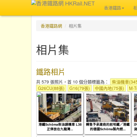
香港鐵路
香港鐵路網
相片集
相片集
鐵路相片
共 579 張照片，首 10 個分類標籤為：
柴油機車(34
G26CU(88張)
G16(79張)
中國內地(75張)
M-T
港鐵Schöma柴油調機車 L38
轉售予承建商的前地鐵／港鐵
沙
正停放在九龍灣...
的德國Schöma製內燃...
貨