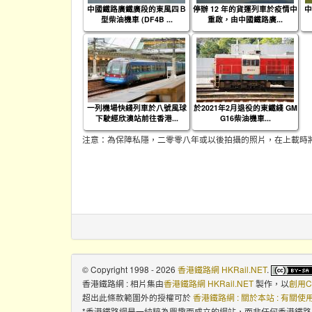
中國鐵路廣鐵廣段的東風四Ｂ
停辦 12 年的貨運列車於疫情中
中
型柴油機車 (DF4B ...
重啟，由中國鐵路廣...
一列機場快綫列車於八號風球
於2021年2月退役的東鐵綫 GM
下駛經欣澳站前往香港...
G16柴油機車...
注意：為保障私隱，二零零八年或以後拍攝的照片，在上載時
© Copyright 1998 - 2026
香港鐵路網 HKRail.NET
.
香港鐵路網 : 相片集
由
香港鐵路網 HKRail.NET
製作，以
創用C
超出此條款範圍外的授權可於
香港鐵路網 : 關於本站 : 有關
*香港鐵路網是一純粹為興趣而成立的網站，而非任何香港鐵