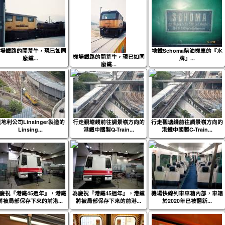
場鐵路的開荒牛，現已如同
地鐵Schoma柴油機車的『水
機場鐵路的開荒牛，現已如同
廢鐵...
牌』...
廢鐵...
地利公司Linsinger製造的
行走觀塘綫前往調景嶺方向的
行走觀塘綫前往調景嶺方向的
Linsing...
港鐵中國製Q-Train...
港鐵中國製C-Train...
慶祝『港鐵45週年』，港鐵
為慶祝『港鐵45週年』，港鐵
機場快線列車車箱內部，車箱
將被局部保存下來的前港...
將被局部保存下來的前港...
於2020年已被翻新...