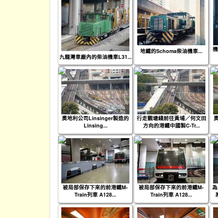
機
地鐵的Schoma柴油機車...
九龍灣車廠內的柴油機車L31...
奧地利公司Linsinger製造的
行走觀塘綫前往黃埔／何文田
奧
Linsing...
方向的港鐵中國製C-Tr...
被局部保存下來的前港鐵M-
被局部保存下來的前港鐵M-
為
Train列車 A128...
Train列車 A128...