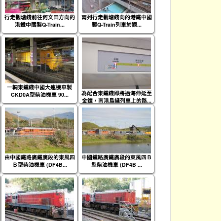
行走觀塘綫前往何文田方向的
兩列行走觀塘綫向的港鐵中國
港鐵中國製Q-Train...
製Q-Train列車於觀...
一輛東鐵綫中國大連機車製
為配合東鐵綫即將過海伸延至
CKD0A型柴油機車 90...
金鐘，南港島綫列車上的路...
由中國鐵路廣鐵廣段的東風四
中國鐵路廣鐵廣段的東風四Ｂ
Ｂ型柴油機車 (DF4B...
型柴油機車 (DF4B ...