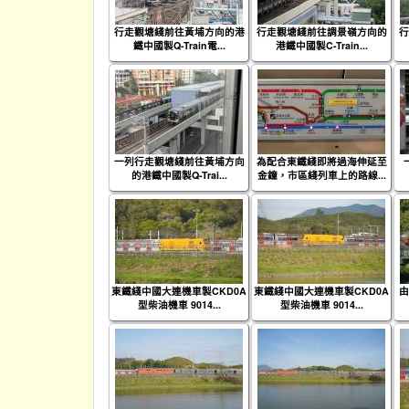
行走觀塘綫前往黃埔方向的港
行走觀塘綫前往調景嶺方向的
行
鐵中國製Q-Train電...
港鐵中國製C-Train...
一列行走觀塘綫前往黃埔方向
為配合東鐵綫即將過海伸延至
的港鐵中國製Q-Trai...
金鐘，市區綫列車上的路線...
東鐵綫中國大連機車製CKD0A
東鐵綫中國大連機車製CKD0A
由
型柴油機車 9014...
型柴油機車 9014...