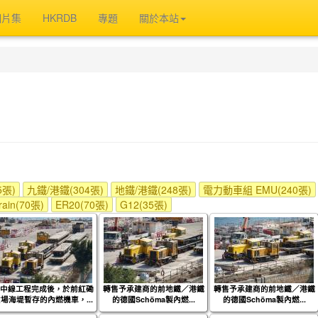
相片集
HKRDB
專題
關於本站
5張)
九鐵/港鐵(304張)
地鐵/港鐵(248張)
電力動車組 EMU(240張)
rain(70張)
ER20(70張)
G12(35張)
中線工程完成後，於前紅磡
轉售予承建商的前地鐵／港鐵
轉售予承建商的前地鐵／港鐵
場海堤暫存的內燃機車，...
的德國Schöma製內燃...
的德國Schöma製內燃...