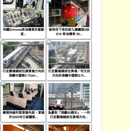
地鐵Schoma柴油機車的駕駛
被保存下來的前九廣鐵路GM
室...
G16 柴油機車 56...
行走觀塘綫前往調景嶺方向的
行走觀塘綫前往黃埔／何文田
港鐵中國製C-Train...
方向的港鐵中國製Q-Tr...
機場快線列車車箱內部，車箱
為慶祝『港鐵45週年』，一列
於2020年已被翻新...
行走觀塘綫前往黃埔方向...