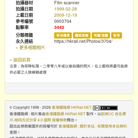
拍攝器材
Film scanner
拍攝日期
1999-02-28
上載日期
2009-12-19
參考編號
0003704
點擊率
3443
分類標籤
柴油機車
鐵路車輛
地鐵/港鐵
香港
永久連結
https://hkrail.net/Photos/3704/
» 更多相關相片
« 返回前頁
注意：為保障私隱，二零零八年或以後拍攝的照片，在上載時將盡可能將
非必要之人臉模糊處理
© Copyright 1998 - 2026
香港鐵路網 HKRail.NET
.
香港鐵路網 : 相片集
由
香港鐵路網 HKRail.NET
製作，以
創用CC 姓名標
示-相同方式分享 4.0 國際 授權條款
釋出。
超出此條款範圍外的授權可於
香港鐵路網 : 關於本站 : 有關使用本站資料
查閱。