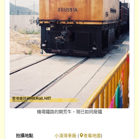
機場鐵路的開荒牛，現已如同廢鐵
拍攝地點
小濠灣車廠
(
查看地圖
)