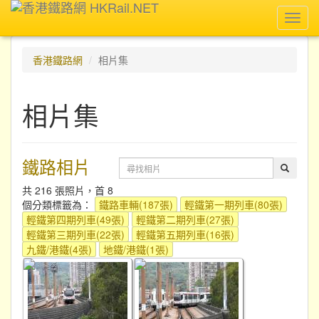
Toggl
navig
香港鐵路網
相片集
相片集
鐵路相片
共 216 張照片，首 8
個分類標籤為：
鐵路車輛(187張)
輕鐵第一期列車(80張)
輕鐵第四期列車(49張)
輕鐵第二期列車(27張)
輕鐵第三期列車(22張)
輕鐵第五期列車(16張)
九鐵/港鐵(4張)
地鐵/港鐵(1張)