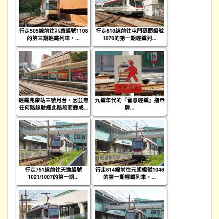
行走505線前往兆康編號1108
行走610線前往屯門碼頭編號
的第三期輕鐵列車，...
1070的第一期輕鐵列...
輕鐵兆康站三號月台，因並無
九鐵年代的『留意輕鐵』指示
任何路線駛經此路段而變成...
牌...
行走751線前往天逸編號
行走614線前往元朗編號1046
1021/1007的第一期...
的第一期輕鐵列車，...