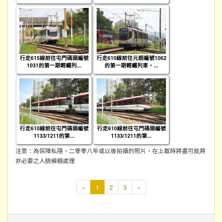
行走615線前往屯門碼頭編號
行走610線前往元朗編號1062
1031的第一期輕鐵列...
的第一期輕鐵列車，...
行走610線前往屯門碼頭編號
行走610線前往屯門碼頭編號
1133/1211的第...
1133/1211的第...
注意：為保障私隱，二零零八年或以後拍攝的照片，在上載時將盡可能將
非必要之人臉模糊處理
本
«
1
2
3
»
頁