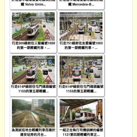
鐵 Volvo Unim...
鐵 Mercedes-B...
行走505線前往三聖編號1059
行走751線前往友愛編號1003
的第一期輕鐵列車，...
的第一期輕鐵列車，...
行走614P線前往屯門碼頭編號
行走614P線前往屯門碼頭編號
1153的第五期輕鐵...
1153的第五期輕鐵...
為測試低地台輕鐵列車而建於
一組正在執行司機訓練的編號
建安站旁的月台...
1121第四期輕鐵列車正...