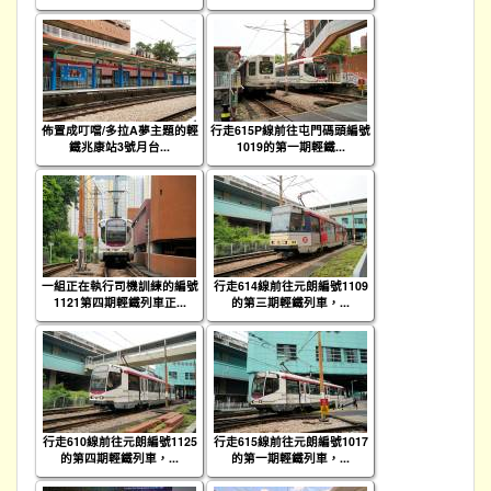
佈置成叮噹/多拉A夢主題的輕
行走615P線前往屯門碼頭編號
鐵兆康站3號月台...
1019的第一期輕鐵...
一組正在執行司機訓練的編號
行走614線前往元朗編號1109
1121第四期輕鐵列車正...
的第三期輕鐵列車，...
行走610線前往元朗編號1125
行走615線前往元朗編號1017
的第四期輕鐵列車，...
的第一期輕鐵列車，...