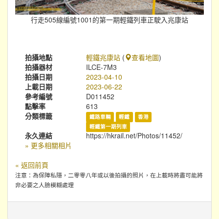
行走505線編號1001的第一期輕鐵列車正駛入兆康站
拍攝地點
輕鐵兆康站
(
查看地圖
)
拍攝器材
ILCE-7M3
拍攝日期
2023-04-10
上載日期
2023-06-22
參考編號
D011452
點擊率
613
分類標籤
鐵路車輛
輕鐵
香港
輕鐵第一期列車
永久連結
https://hkrail.net/Photos/11452/
» 更多相關相片
« 返回前頁
注意：為保障私隱，二零零八年或以後拍攝的照片，在上載時將盡可能將
非必要之人臉模糊處理