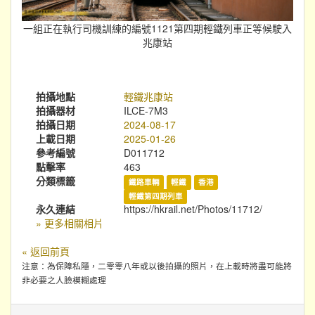
一組正在執行司機訓練的編號1121第四期輕鐵列車正等候駛入
兆康站
拍攝地點
輕鐵兆康站
拍攝器材
ILCE-7M3
拍攝日期
2024-08-17
上載日期
2025-01-26
參考編號
D011712
點擊率
463
分類標籤
鐵路車輛
輕鐵
香港
輕鐵第四期列車
永久連結
https://hkrail.net/Photos/11712/
» 更多相關相片
« 返回前頁
注意：為保障私隱，二零零八年或以後拍攝的照片，在上載時將盡可能將
非必要之人臉模糊處理