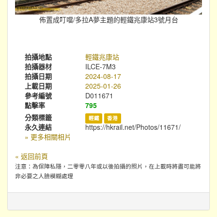
佈置成叮噹/多拉A夢主題的輕鐵兆康站3號月台
拍攝地點
輕鐵兆康站
拍攝器材
ILCE-7M3
拍攝日期
2024-08-17
上載日期
2025-01-26
參考編號
D011671
點擊率
795
分類標籤
輕鐵
香港
永久連結
https://hkrail.net/Photos/11671/
» 更多相關相片
« 返回前頁
注意：為保障私隱，二零零八年或以後拍攝的照片，在上載時將盡可能將
非必要之人臉模糊處理