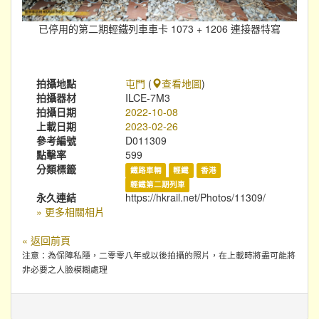
已停用的第二期輕鐵列車車卡 1073 + 1206 連接器特寫
拍攝地點
屯門
(
查看地圖
)
拍攝器材
ILCE-7M3
拍攝日期
2022-10-08
上載日期
2023-02-26
參考編號
D011309
點擊率
599
分類標籤
鐵路車輛
輕鐵
香港
輕鐵第二期列車
永久連結
https://hkrail.net/Photos/11309/
» 更多相關相片
« 返回前頁
注意：為保障私隱，二零零八年或以後拍攝的照片，在上載時將盡可能將
非必要之人臉模糊處理