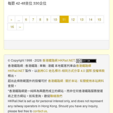
每節 42-48坐位 330企位
本
«
...
6
7
8
9
10
11
12
13
14
15
頁
16
»
© Copyright 1998 - 2026
香港鐵路網 HKRail.NET
.
香港鐵路網 : 香港鐵路 : 車輛 : 港鐵 本地載客列車
由
香港鐵路網
HKRail.NET
製作，以
創用CC 姓名標示-相同方式分享 4.0 國際 授權條款
釋出。
超出此條款範圍外的授權可於
香港鐵路網 : 關於本站 : 有關使用本站資料
查閱。
*香港鐵路網是一純粹為興趣而成立的網站，而非任何香港鐵路服務營運
商之官方網站。如有查詢，歡迎
聯絡我們
HKRail.Net is set up for personal interest only, and does not represent
any railway operators in Hong Kong. Should you have any inquiry,
please feel free to
contact us
.