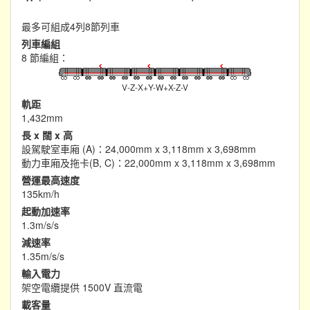
最多可組成4列8節列車
列車編組
8 節編組：
V-Z-X+Y-W+X-Z-V
軌距
1,432mm
長 x 闊 x 高
設駕駛室車廂 (A)：24,000mm x 3,118mm x 3,698mm
動力車廂及拖卡(B, C)：22,000mm x 3,118mm x 3,698mm
營運最高速度
135km/h
起動加速率
1.3m/s/s
減速率
1.35m/s/s
輸入電力
架空電纜提供 1500V 直流電
載客量