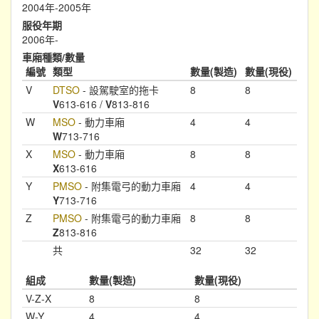
2004年-2005年
服役年期
2006年-
車廂種類/數量
編號
類型
數量(製造)
數量(現役)
V
DTSO
- 設駕駛室的拖卡
8
8
V
613-616 /
V
813-816
W
MSO
- 動力車廂
4
4
W
713-716
X
MSO
- 動力車廂
8
8
X
613-616
Y
PMSO
- 附集電弓的動力車廂
4
4
Y
713-716
Z
PMSO
- 附集電弓的動力車廂
8
8
Z
813-816
共
32
32
組成
數量(製造)
數量(現役)
V-Z-X
8
8
W-Y
4
4