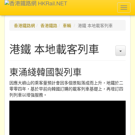
Toggl
navig
香港鐵路網
香港鐵路
車輛
港鐵 本地載客列車
港鐵 本地載客列車
東涌綫韓國製列車
因應大嶼山的乘客量預計會因多個景點落成而上升，地鐵於二
零零四年，基於早前向韓國訂購的載客列車基礎上，再增訂四
列列車以增強服務。