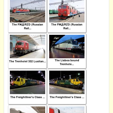
The РЖД/RZD (Russian
The РЖД/RZD (Russian
Rail...
Rail...
The Lisboa bound
The Trenhotel 332 Lusitan...
Trenhote...
The Freightliner's Class ...
The Freightliner's Class ...