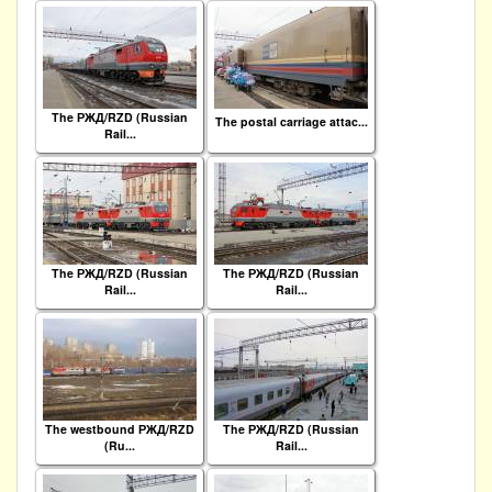
The РЖД/RZD (Russian
The postal carriage attac...
Rail...
The РЖД/RZD (Russian
The РЖД/RZD (Russian
Rail...
Rail...
The westbound РЖД/RZD
The РЖД/RZD (Russian
(Ru...
Rail...