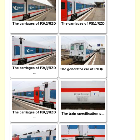
The carriages of РЖД/RZD
The carriages of РЖД/RZD
...
...
The carriages of РЖД/RZD
The generator car of РЖД/...
...
The carriages of РЖД/RZD
The train specification p...
...