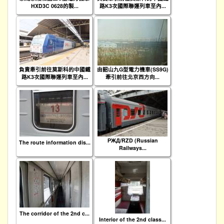
HXD3C 0628的製...
路K3次國際聯運列車至內...
負責牽引前往莫斯科的中國鐵
由韶山九G型電力機車(SS9G)
路K3次國際聯運列車至內...
牽引前往北京西方向...
РЖД/RZD (Russian
The route information dis...
Railways...
The corridor of the 2nd c...
Interior of the 2nd class...