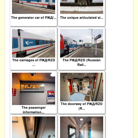
The generator car of РЖД/...
The unique articulated si...
The carriages of РЖД/RZD
The РЖД/RZD (Russian
...
Rail...
The doorway of РЖД/RZD
The passenger
(R...
information...