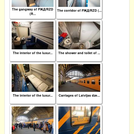
The gangway of РЖД/RZD
The corridor of РЖД/RZD (...
(R...
The interior of the luxur...
The shower and toilet of ...
The interior of the luxur...
Carriages of Latvijas dze...