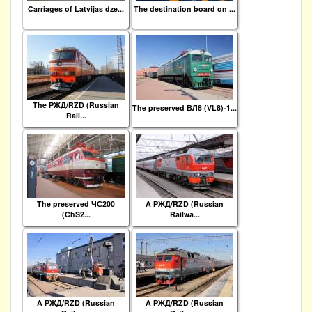
Carriages of Latvijas dze...
The destination board on ...
The РЖД/RZD (Russian
The preserved ВЛ8 (VL8)-1...
Rail...
The preserved ЧС200
A РЖД/RZD (Russian
(ChS2...
Railwa...
A РЖД/RZD (Russian
A РЖД/RZD (Russian