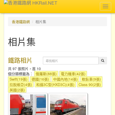
Toggl
navig
香港鐵路網
相片集
相片集
鐵路相片
共 97 張照片，首 10
個分類標籤為：
俄羅斯(88張)
電力機車(42張)
Swift(19張)
德國(16張)
中國內地(14張)
軟臥車(9張)
拉脫維亞(4張)
和諧3C型(HXD3C)(4張)
Class 90(2張)
英國(2張)