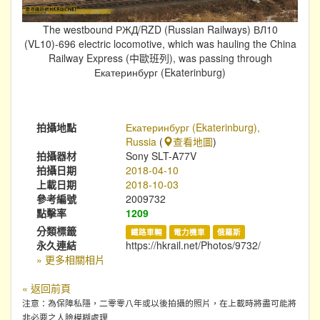
The westbound РЖД/RZD (Russian Railways) ВЛ10
(VL10)-696 electric locomotive, which was hauling the China
Railway Express (中歐班列), was passing through
Екатеринбург (Ekaterinburg)
拍攝地點
Екатеринбург (Ekaterinburg),
Russia
(
查看地圖
)
拍攝器材
Sony SLT-A77V
拍攝日期
2018-04-10
上載日期
2018-10-03
參考編號
2009732
點擊率
1209
分類標籤
鐵路車輛
電力機車
俄羅斯
永久連結
https://hkrail.net/Photos/9732/
» 更多相關相片
« 返回前頁
注意：為保障私隱，二零零八年或以後拍攝的照片，在上載時將盡可能將
非必要之人臉模糊處理