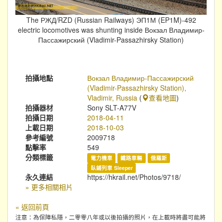
The РЖД/RZD (Russian Railways) ЭП1М (EP1M)-492
electric locomotives was shunting inside Вокзал Владимир-
Пассажирский (Vladimir-Passazhirsky Station)
拍攝地點
Вокзал Владимир-Пассажирский
(Vladimir-Passazhirsky Station),
Vladimir, Russia
(
查看地圖
)
拍攝器材
Sony SLT-A77V
拍攝日期
2018-04-11
上載日期
2018-10-03
參考編號
2009718
點擊率
549
分類標籤
電力機車
鐵路車輛
俄羅斯
臥鋪列車 Sleeper
永久連結
https://hkrail.net/Photos/9718/
» 更多相關相片
« 返回前頁
注意：為保障私隱，二零零八年或以後拍攝的照片，在上載時將盡可能將