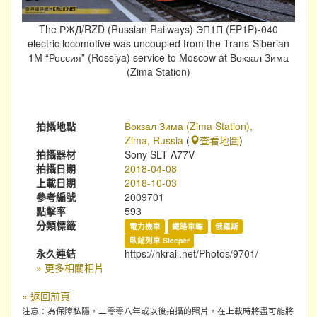
The РЖД/RZD (Russian Railways) ЭП1П (EP1P)-040
electric locomotive was uncoupled from the Trans-Siberian
1M “Россия” (Rossiya) service to Moscow at Вокзал Зима
(Zima Station)
拍攝地點
Вокзал Зима (Zima Station),
Zima, Russia
(
查看地圖
)
拍攝器材
Sony SLT-A77V
拍攝日期
2018-04-08
上載日期
2018-10-03
參考編號
2009701
點擊率
593
分類標籤
電力機車
鐵路車輛
俄羅斯
臥鋪列車 Sleeper
永久連結
https://hkrail.net/Photos/9701/
» 更多相關相片
« 返回前頁
注意：為保障私隱，二零零八年或以後拍攝的照片，在上載時將盡可能將