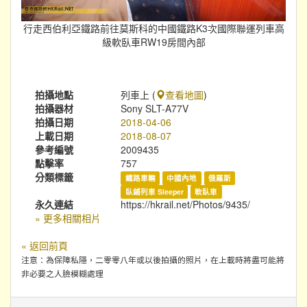
行走西伯利亞鐵路前往莫斯科的中國鐵路K3次國際聯運列車高
級軟臥車RW19房間內部
拍攝地點
列車上 (
查看地圖
)
拍攝器材
Sony SLT-A77V
拍攝日期
2018-04-06
上載日期
2018-08-07
參考編號
2009435
點擊率
757
分類標籤
鐵路車輛
中國內地
俄羅斯
臥鋪列車 Sleeper
軟臥車
永久連結
https://hkrail.net/Photos/9435/
» 更多相關相片
« 返回前頁
注意：為保障私隱，二零零八年或以後拍攝的照片，在上載時將盡可能將
非必要之人臉模糊處理