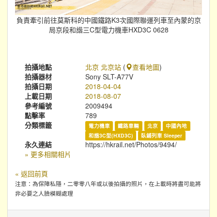
負責牽引前往莫斯科的中國鐵路K3次國際聯運列車至內蒙的京
局京段和諧三C型電力機車HXD3C 0628
拍攝地點
北京 北京站
(
查看地圖
)
拍攝器材
Sony SLT-A77V
拍攝日期
2018-04-04
上載日期
2018-08-07
參考編號
2009494
點擊率
789
分類標籤
電力機車
鐵路車輛
北京
中國內地
和諧3C型(HXD3C)
臥鋪列車 Sleeper
永久連結
https://hkrail.net/Photos/9494/
» 更多相關相片
« 返回前頁
注意：為保障私隱，二零零八年或以後拍攝的照片，在上載時將盡可能將
非必要之人臉模糊處理