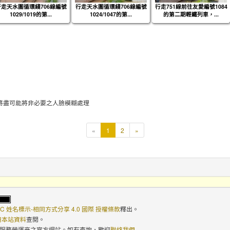
行走天水圍循環綫706線編號
行走天水圍循環綫706線編號
行走751線前往友愛編號1084
1029/1019的第...
1024/1047的第...
的第二期輕鐵列車，...
將盡可能將非必要之人臉模糊處理
本
«
1
2
»
頁
C 姓名標示-相同方式分享 4.0 國際 授權條款
釋出。
使用本站資料
查閱。
路服務營運商之官方網站。如有查詢，歡迎
聯絡我們