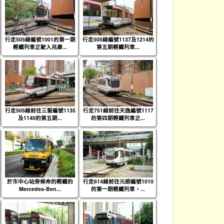
行走505線編號1001的第一期
行走505線編號1137及1214的
輕鐵列車正駛入兆康...
第五期輕鐵列車...
行走505線前往三聖編號1135
行走751線前往天逸編號1117
及1140的第五期...
的第四期輕鐵列車正...
於市中心站旁候命的輕鐵的
行走614線前往元朗編號1010
Mercedes-Ben...
的第一期輕鐵列車，...