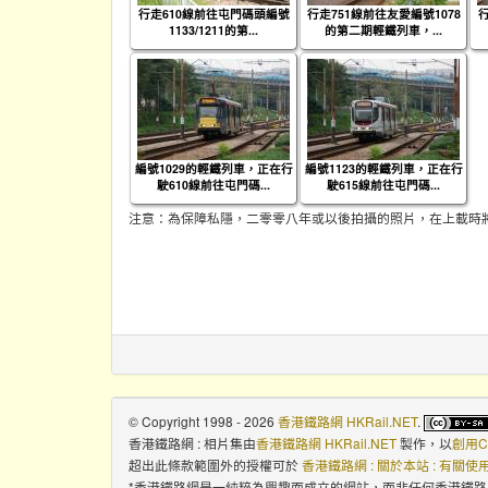
行走610線前往屯門碼頭編號
行走751線前往友愛編號1078
1133/1211的第...
的第二期輕鐵列車，...
編號1029的輕鐵列車，正在行
編號1123的輕鐵列車，正在行
駛610線前往屯門碼...
駛615線前往屯門碼...
注意：為保障私隱，二零零八年或以後拍攝的照片，在上載時
© Copyright 1998 - 2026
香港鐵路網 HKRail.NET
.
香港鐵路網 : 相片集
由
香港鐵路網 HKRail.NET
製作，以
創用C
超出此條款範圍外的授權可於
香港鐵路網 : 關於本站 : 有關
*香港鐵路網是一純粹為興趣而成立的網站，而非任何香港鐵