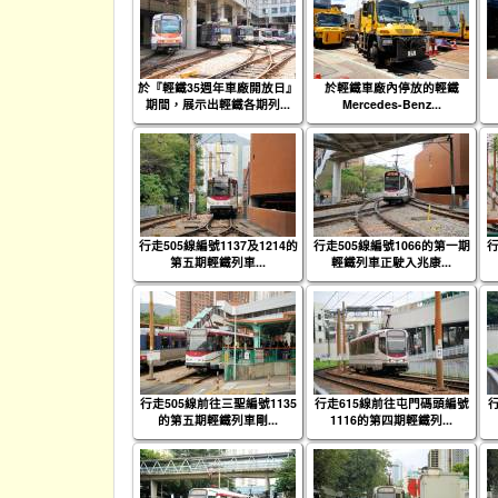
於『輕鐵35週年車廠開放日』
於輕鐵車廠內停放的輕鐵
期間，展示出輕鐵各期列...
Mercedes-Benz...
行走505線編號1137及1214的
行走505線編號1066的第一期
行
第五期輕鐵列車...
輕鐵列車正駛入兆康...
行走505線前往三聖編號1135
行走615線前往屯門碼頭編號
的第五期輕鐵列車剛...
1116的第四期輕鐵列...