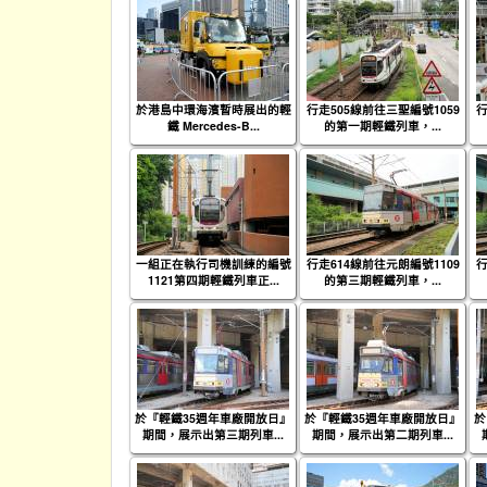
於港島中環海濱暫時展出的輕
行走505線前往三聖編號1059
行
鐵 Mercedes-B...
的第一期輕鐵列車，...
一組正在執行司機訓練的編號
行走614線前往元朗編號1109
行
1121第四期輕鐵列車正...
的第三期輕鐵列車，...
於『輕鐵35週年車廠開放日』
於『輕鐵35週年車廠開放日』
於
期間，展示出第三期列車...
期間，展示出第二期列車...