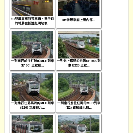
ktt雙層客車特等車廂，電子目
ktt特等車廂上層內部...
的地牌在抵達紅磡站後...
一列南行前往紅磡的MLR列車
一列北上羅湖的日製SP1900列
(E100) 正駛經...
車 E223 正駛...
一列北行往落馬洲的MLR列車
一列南行前往紅磡的MLR列車
(E26) 正駛經九...
(E2) 正駛經九龍...