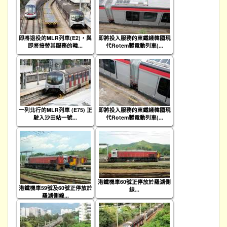
即將退役的MLR列車(E2)，與
即將投入服務的東鐵綫韓國現
即將接替其服務的韓...
代Rotem製電動列車(...
一列北行的MLR列車 (E75) 正
即將投入服務的東鐵綫韓國現
駛入沙田站一號...
代Rotem製電動列車(...
港鐵機車60號正停放於羅湖側
港鐵機車59號及60號正停放於
線...
羅湖側線...