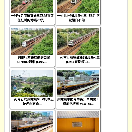
一列行走港穗直通車Z825次前
一列北行的MLR列車 (E69) 正
往紅磡的港鐵ktt列...
駛經白石角...
一列南行前往紅磡的日製
一列南行前往紅磡的MLR列車
SP1900列車 (E227...
(E24) 正駛經白...
一列南行的東鐵綫MLR列車正
東鐵綫中國南車長江車輛製工
駛經白石角...
程用平板車 FLW 35...