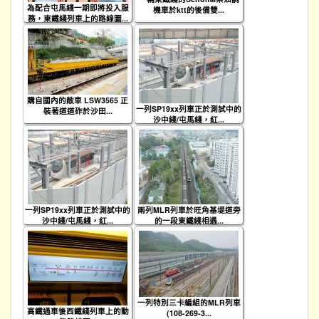
為配合屯馬綫一期即將投入服
機車於ktt的後備雙...
務，東鐵綫列車上的路線圖...
購自國內的敞車 LSW3565 正
一列SP19xx列車正於測試中的
裝著道道砟於沙田...
沙中綫/屯馬綫，紅...
一列SP19xx列車正於測試中的
兩列MLR列車於旺角基堤道旁
沙中綫/屯馬綫，紅...
的一段東鐵綫相遇...
一列特別三卡編組的MLR列車
高鐵通車後西鐵綫列車上的動
(108-269-3...