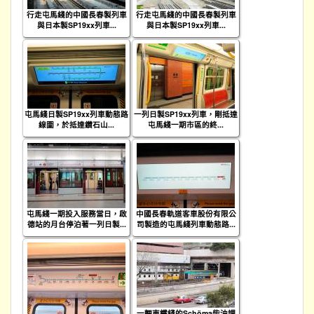
行走屯馬綫的中國長春製列車
行走屯馬綫的中國長春製列車
與日本製SP19xx列車...
與日本製SP19xx列車...
屯馬綫日製SP19xx列車動態路
一列日製SP19xx列車，剛抵達
線圖，於抵達鑽石山...
屯馬綫一期市區的終...
屯馬綫一期投入服務當日，啟
中國長春軌道客車股份有限公
德站的月台停泊著一列日製...
司製造的屯馬綫列車動態路...
一輛東鐵綫的Schöma柴油調