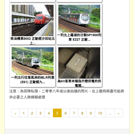
一列北上羅湖的日製SP1900列
柴油機車8002 正駛經沙田站北
車 E227 正駛...
上...
一列北行往落馬洲的MLR列車
為ktt客車末端指示燈供電的供
(E61) 正駛經九...
電箱...
注意：為保障私隱，二零零八年或以後拍攝的照片，在上載時將盡可能將
非必要之人臉模糊處理
本
«
1
2
3
4
5
6
7
8
9
10
...
»
頁