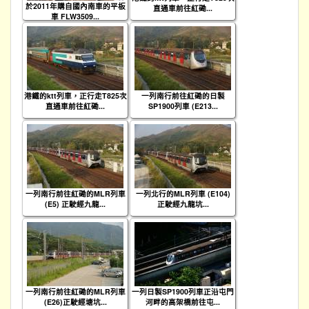
於2011年購自國內南車的平板
直通車前往紅磡...
車 FLW3509...
港鐵的ktt列車，正行走T825次
一列南行前往紅磡的日製
直通車前往紅磡...
SP1900列車 (E213...
一列南行前往紅磡的MLR列車
一列北行的MLR列車 (E104)
(E5) 正駛經九龍...
正駛經九龍坑...
一列南行前往紅磡的MLR列車
一列日製SP1900列車正沿屯門
(E26)正駛經塘坑...
河畔的高架橋前往屯...