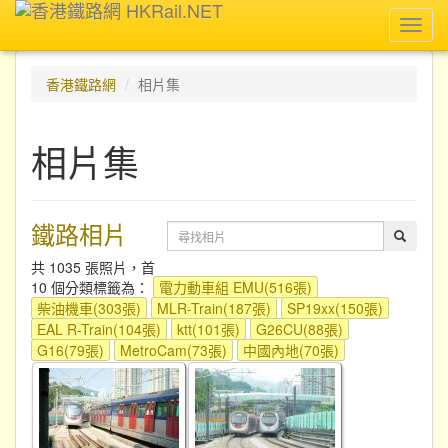
Toggl
navig
香港鐵路網
相片集
相片集
鐵路相片
共 1035 張照片，首
10 個分類標籤為：
電力動車組 EMU(516張)
柴油機車(303張)
MLR-Train(187張)
SP19xx(150張)
EAL R-Train(104張)
ktt(101張)
G26CU(88張)
G16(79張)
MetroCam(73張)
中國內地(70張)