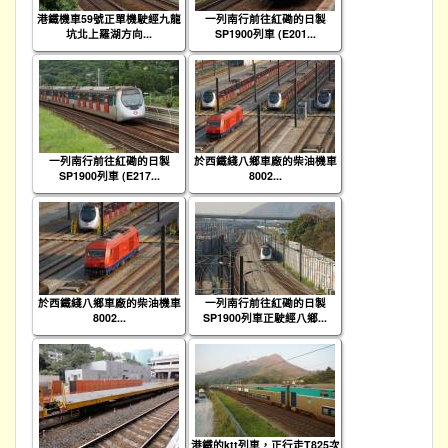
港鐵機車59號正單機駛經九龍
一列南行前往紅磡的日製
坑北上羅湖方向...
SP1900列車 (E201...
一列南行前往紅磡的日製
於西鐵綫八鄉車廠的柴油機車
SP1900列車 (E217...
8002...
於西鐵綫八鄉車廠的柴油機車
一列南行前往紅磡的日製
8002...
SP1900列車正駛經八鄉...
港鐵的ktt列車，正行走T825次