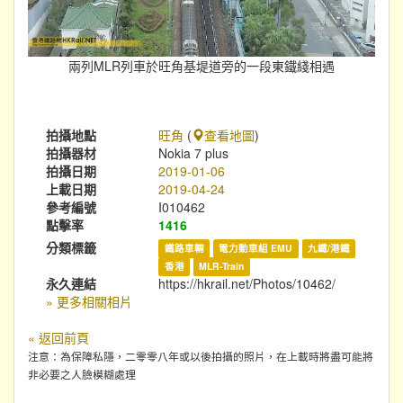
兩列MLR列車於旺角基堤道旁的一段東鐵綫相遇
拍攝地點
旺角
(
查看地圖
)
拍攝器材
Nokia 7 plus
拍攝日期
2019-01-06
上載日期
2019-04-24
參考編號
I010462
點擊率
1416
分類標籤
鐵路車輛
電力動車組 EMU
九鐵/港鐵
香港
MLR-Train
永久連結
https://hkrail.net/Photos/10462/
» 更多相關相片
« 返回前頁
注意：為保障私隱，二零零八年或以後拍攝的照片，在上載時將盡可能將
非必要之人臉模糊處理