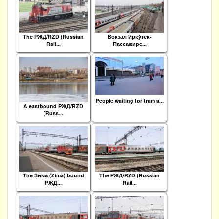
The РЖД/RZD (Russian
Вокзал Ирку́тск-
Rail...
Пассажирс...
People waiting for tram a...
A eastbound РЖД/RZD
(Russ...
The Зима (Zima) bound
The РЖД/RZD (Russian
РЖД...
Rail...