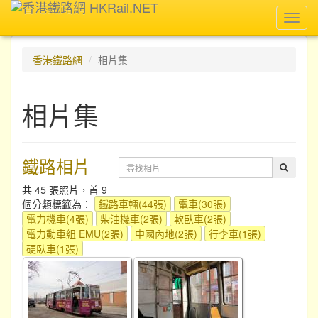
Toggl
navig
香港鐵路網
相片集
相片集
鐵路相片
共 45 張照片，首 9
個分類標籤為：
鐵路車輛(44張)
電車(30張)
電力機車(4張)
柴油機車(2張)
軟臥車(2張)
電力動車組 EMU(2張)
中國內地(2張)
行李車(1張)
硬臥車(1張)