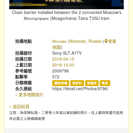
Chain barrier installed between the 2 connected Moscow's
Мосгортранс (Mosgortrans) Tatra T3SU tram
拍攝地點
Москва (Moscow), Russia
(
查看
地圖
)
拍攝器材
Sony SLT-A77V
拍攝日期
2018-04-15
上載日期
2018-10-03
參考編號
2009796
點擊率
572
分類標籤
鐵路車輛
莫斯科
俄羅斯
電車
永久連結
https://hkrail.net/Photos/9796/
» 更多相關相片
« 返回前頁
注意：為保障私隱，二零零八年或以後拍攝的照片，在上載時將盡可能將
非必要之人臉模糊處理