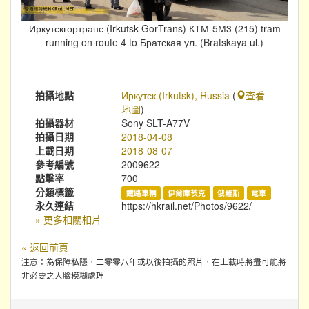
Иркутскгортранс (Irkutsk GorTrans) КТМ-5М3 (215) tram
running on route 4 to Братская ул. (Bratskaya ul.)
拍攝地點
Иркутск (Irkutsk), Russia
(
查看
地圖
)
拍攝器材
Sony SLT-A77V
拍攝日期
2018-04-08
上載日期
2018-08-07
參考編號
2009622
點擊率
700
分類標籤
鐵路車輛
伊爾庫茨克
俄羅斯
電車
永久連結
https://hkrail.net/Photos/9622/
» 更多相關相片
« 返回前頁
注意：為保障私隱，二零零八年或以後拍攝的照片，在上載時將盡可能將
非必要之人臉模糊處理