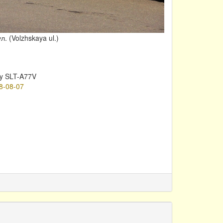
. (Volzhskaya ul.)
y SLT-A77V
8-08-07