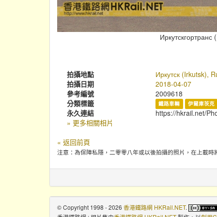
Иркутскгортранс (
拍攝地點
Иркутск (Irkutsk), R
拍攝日期
2018-04-07
參考編號
2009618
分類標籤
鐵路車輛
伊爾庫茨克
永久連結
https://hkrail.net/P
» 更多相關相片
« 返回前頁
注意：為保障私隱，二零零八年或以後拍攝的照片，在上載時
© Copyright 1998 - 2026
香港鐵路網 HKRail.NET
.
香港鐵路網 : 相片集
由
香港鐵路網 HKRail.NET
製作，以
創用C