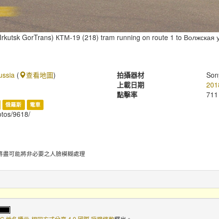
Irkutsk GorTrans) КТМ-19 (218) tram running on route 1 to Волжская ул
ussia
(
查看地圖
)
拍攝器材
Son
上載日期
201
點擊率
711
俄羅斯
電車
hotos/9618/
將盡可能將非必要之人臉模糊處理
C 姓名標示-相同方式分享 4.0 國際 授權條款
釋出。