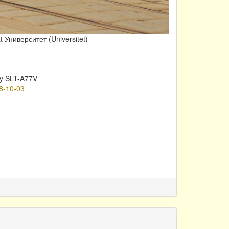
 Университет (Universitet)
y SLT-A77V
8-10-03