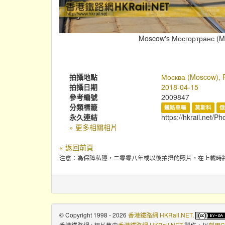
Moscow's Мосгортранс (Mos
拍攝地點
Москва (Moscow), 
拍攝日期
2018-04-15
參考編號
2009847
分類標籤
鐵路車輛
莫斯科
永久連結
https://hkrail.net/P
» 更多相關相片
« 返回前頁
注意：為保障私隱，二零零八年或以後拍攝的照片，在上載時
© Copyright 1998 - 2026
香港鐵路網 HKRail.NET
.
香港鐵路網 : 相片集
由
香港鐵路網 HKRail.NET
製作，以
創用C