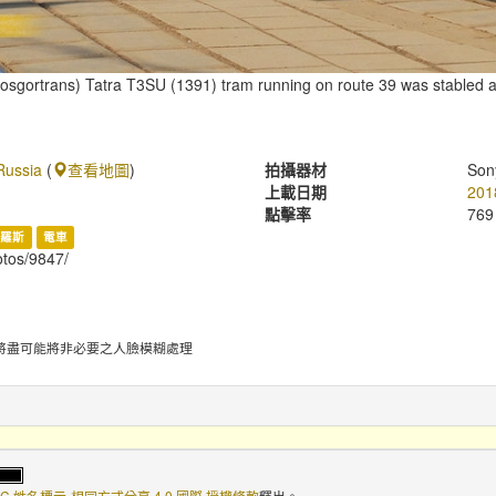
gortrans) Tatra T3SU (1391) tram running on route 39 was stabled at
Russia
(
查看地圖
)
拍攝器材
Son
上載日期
201
點擊率
769
俄羅斯
電車
hotos/9847/
將盡可能將非必要之人臉模糊處理
C 姓名標示-相同方式分享 4.0 國際 授權條款
釋出。