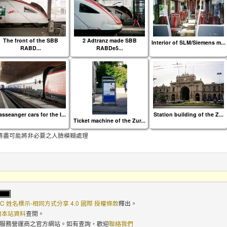
The front of the SBB
2 Adtranz made SBB
Interior of SLM/Siemens m...
RABD...
RABDe5...
asseanger cars for the I...
Station building of the Z...
Ticket machine of the Zur...
將盡可能將非必要之人臉模糊處理
C 姓名標示-相同方式分享 4.0 國際 授權條款
釋出。
使用本站資料
查閱。
路服務營運商之官方網站。如有查詢，歡迎
聯絡我們