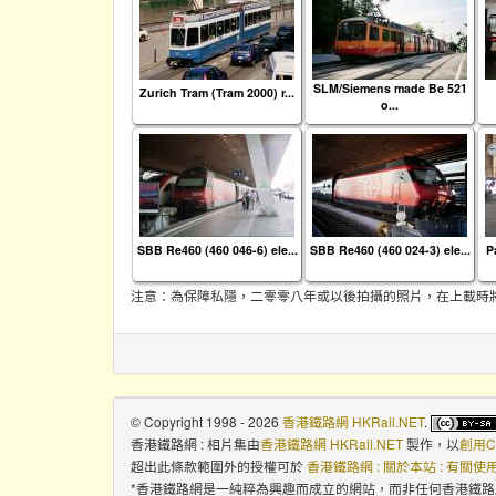
SLM/Siemens made Be 521
Zurich Tram (Tram 2000) r...
o...
SBB Re460 (460 046-6) ele...
SBB Re460 (460 024-3) ele...
P
注意：為保障私隱，二零零八年或以後拍攝的照片，在上載時
© Copyright 1998 - 2026
香港鐵路網 HKRail.NET
.
香港鐵路網 : 相片集
由
香港鐵路網 HKRail.NET
製作，以
創用C
超出此條款範圍外的授權可於
香港鐵路網 : 關於本站 : 有關
*香港鐵路網是一純粹為興趣而成立的網站，而非任何香港鐵