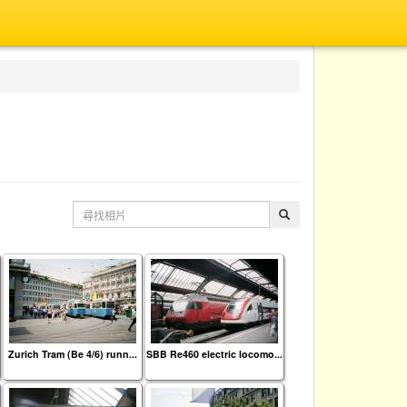
Zurich Tram (Be 4/6) runn...
SBB Re460 electric locomo...