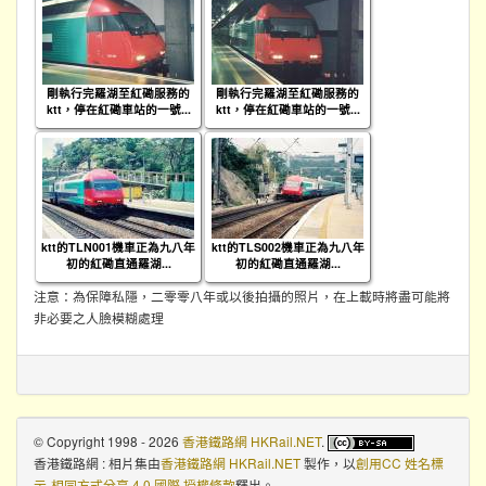
剛執行完羅湖至紅磡服務的
剛執行完羅湖至紅磡服務的
ktt，停在紅磡車站的一號...
ktt，停在紅磡車站的一號...
ktt的TLN001機車正為九八年
ktt的TLS002機車正為九八年
初的紅磡直通羅湖...
初的紅磡直通羅湖...
注意：為保障私隱，二零零八年或以後拍攝的照片，在上載時將盡可能將
非必要之人臉模糊處理
© Copyright 1998 - 2026
香港鐵路網 HKRail.NET
.
香港鐵路網 : 相片集
由
香港鐵路網 HKRail.NET
製作，以
創用CC 姓名標
示-相同方式分享 4.0 國際 授權條款
釋出。