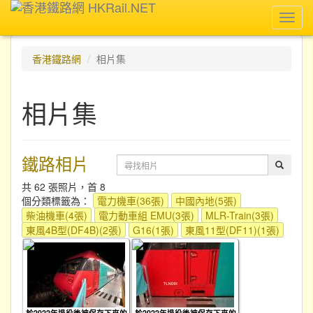
Toggl
navig
香港鐵路網
相片集
相片集
鐵路相片
共 62 張照片，首 8
個分類標籤為：
電力機車(36張)
中國內地(5張)
柴油機車(4張)
電力動車組 EMU(3張)
MLR-Train(3張)
東風4B型(DF4B)(2張)
G16(1張)
東風11型(DF11)(1張)
於2022年退役後被保存下來的
於2022年退役後被保存下來的