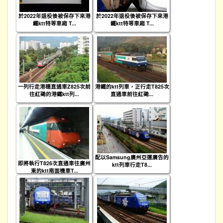
於2022年退役後被保存下來港
於2022年退役後被保存下來港
鐵ktt特等車廂 T...
鐵ktt特等車廂 T...
一列行走港穗直通車Z825次前
港鐵的ktt列車，正行走T825次
往紅磡的港鐵ktt列...
直通車前往紅磡...
配以Samsung廣州亞運廣告的
即將執行T826次直通車往廣州
ktt列車行走T8...
東的ktt南面機車T...