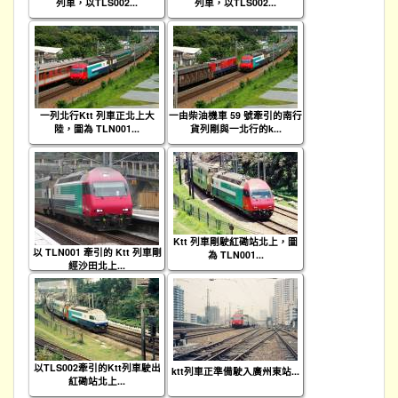
列車，以TLS002...
列車，以TLS002...
一列北行Ktt 列車正北上大
一由柴油機車 59 號牽引的南行
陸，圖為 TLN001...
貨列剛與一北行的k...
Ktt 列車剛駛紅磡站北上，圖
以 TLN001 牽引的 Ktt 列車剛
為 TLN001...
經沙田北上...
以TLS002牽引的Ktt列車駛出
ktt列車正準備駛入廣州東站...
紅磡站北上...