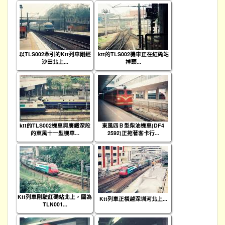
以TLS002牽引的Ktt列車剛經
ktt的TLS002機車正在紅磡站
沙田北上...
掉頭...
ktt的TLS002機車與廣鐵深段
東風四Ｂ型柴油機車(DF4
的東風十一型機車...
2592)正拖著客卡行...
Ktt列車剛駛紅磡站北上，圖為
Ktt列車正橫越深圳河北上...
TLN001...