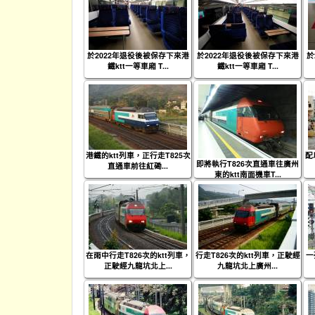
於2022年退役後被保存下來港
於2022年退役後被保存下來港
於
鐵ktt一等車廂 T...
鐵ktt一等車廂 T...
港鐵的ktt列車，正行走T825次
配
即將執行T826次直通車往廣州
直通車前往紅磡...
東的ktt南面機車T...
在雨中行走T826次的ktt列車，
行走T826次的ktt列車，正駛經
一
正駛經九龍坑北上...
九龍坑北上廣州...