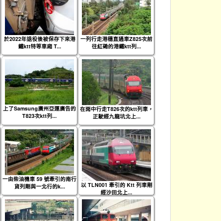
於2022年退役後被保存下來港
一列行走港穗直通車Z825次前
鐵ktt特等車廂 T...
往紅磡的港鐵ktt列...
上了Samsung廣州亞運廣告的
在雨中行走T826次的ktt列車，
T823次ktt列...
正駛經九龍坑北上...
一由柴油機車 59 號牽引的南行
以 TLN001 牽引的 Ktt 列車剛
貨列剛與一北行的k...
經沙田北上...