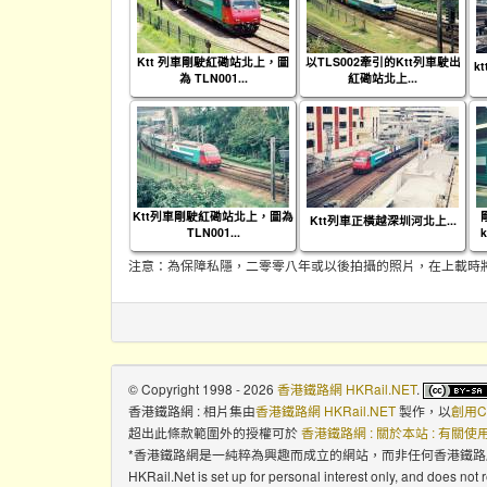
Ktt 列車剛駛紅磡站北上，圖
以TLS002牽引的Ktt列車駛出
k
為 TLN001...
紅磡站北上...
Ktt列車剛駛紅磡站北上，圖為
Ktt列車正橫越深圳河北上...
TLN001...
注意：為保障私隱，二零零八年或以後拍攝的照片，在上載時
© Copyright 1998 - 2026
香港鐵路網 HKRail.NET
.
香港鐵路網 : 相片集
由
香港鐵路網 HKRail.NET
製作，以
創用C
超出此條款範圍外的授權可於
香港鐵路網 : 關於本站 : 有關
*香港鐵路網是一純粹為興趣而成立的網站，而非任何香港鐵
HKRail.Net is set up for personal interest only, and does not