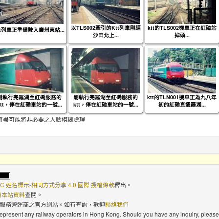
以TLS002牽引的Ktt列車剛經
ktt的TLS002機車正在紅磡站
tt列車正準備駛入廣州東站...
沙田北上...
掉頭...
剛執行完羅湖至紅磡服務的
剛執行完羅湖至紅磡服務的
ktt的TLN001機車正為九八年
ktt，停在紅磡車站的一號...
ktt，停在紅磡車站的一號...
初的紅磡直通羅湖...
將盡可能將非必要之人臉模糊處理
C 姓名標示-相同方式分享 4.0 國際 授權條款
釋出。
使用本站資料
查閱。
路服務營運商之官方網站。如有查詢，歡迎
聯絡我們
 represent any railway operators in Hong Kong. Should you have any inquiry, please 