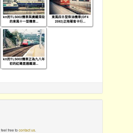
ktt的TLS002機車與廣鐵深段
東風四Ｂ型柴油機車(DF4
的東風十一型機車...
2592)正拖著客卡行...
ktt的TLS002機車正為九八年
初的紅磡直通羅湖...
feel free to
contact us
.