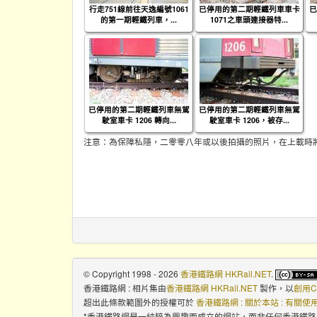
行走751線前往天逸編號1061
已停用的第二期輕鐵列車車卡
已
的第一期輕鐵列車，...
1071之車頭連接器特...
已停用的第二期輕鐵列車無駕
已停用的第二期輕鐵列車無駕
駛室車卡 1206 轉向...
駛室車卡 1206，被存...
注意：為保障私隱，二零零八年或以後拍攝的照片，在上載時
© Copyright 1998 - 2026
香港鐵路網 HKRail.NET
.
香港鐵路網 : 相片集
由
香港鐵路網 HKRail.NET
製作，以
創用C
超出此條款範圍外的授權可於
香港鐵路網 : 關於本站 : 有關
*香港鐵路網是一純粹為興趣而成立的網站，而非任何香港鐵