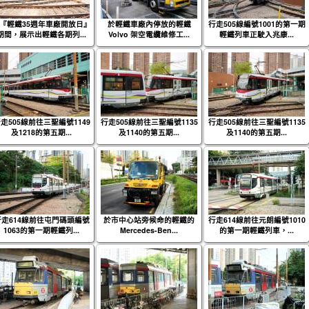
『輕鐵35週年車廠開放日』
於輕鐵車廠內停放的輕鐵
行走505線編號1001的第一期
期間，展示出輕鐵各期列...
Volvo 架空電纜維修工...
輕鐵列車正駛入兆康...
走505線前往三聖編號1149
行走505線前往三聖編號1135
行走505線前往三聖編號1135
及1218的第五期...
及1140的第五期...
及1140的第五期...
行走614線前往屯門碼頭編號
於市中心站旁候命的輕鐵的
行走614線前往元朗編號1010
1063的第一期輕鐵列...
Mercedes-Ben...
的第一期輕鐵列車，...