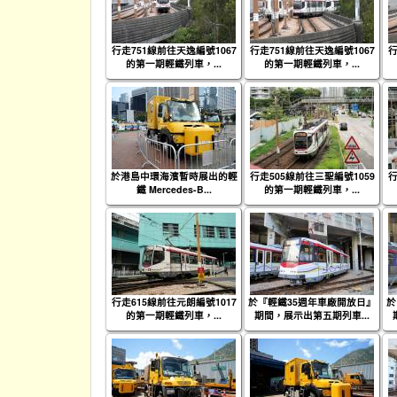
行走751線前往天逸編號1067
行走751線前往天逸編號1067
行
的第一期輕鐵列車，...
的第一期輕鐵列車，...
於港島中環海濱暫時展出的輕
行走505線前往三聖編號1059
行
鐵 Mercedes-B...
的第一期輕鐵列車，...
行走615線前往元朗編號1017
於『輕鐵35週年車廠開放日』
於
的第一期輕鐵列車，...
期間，展示出第五期列車...