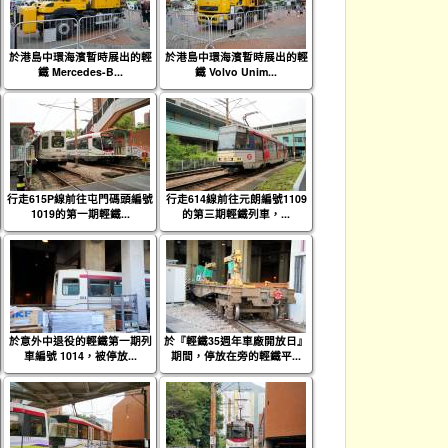
於港島中環海濱暫時展出的輕
於港島中環海濱暫時展出的輕
鐵 Mercedes-B...
鐵 Volvo Unim...
行走615P線前往屯門碼頭編號
行走614線前往元朗編號1109
1019的第一期輕鐵...
的第三期輕鐵列車，...
於意外中退役的輕鐵第一期列
於『輕鐵35週年車廠開放日』
車編號 1014，被停放...
期間，停放在旁的輕鐵平...