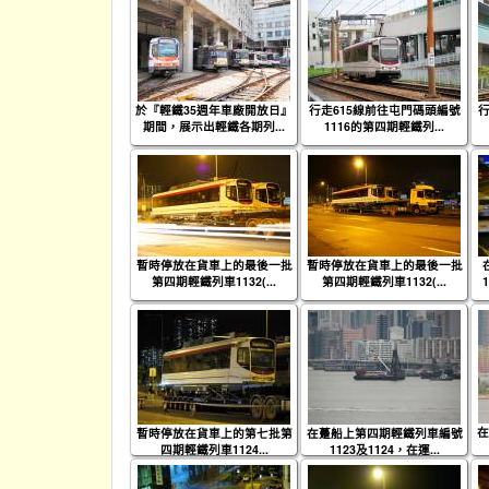
於『輕鐵35週年車廠開放日』
行走615線前往屯門碼頭編號
行
期間，展示出輕鐵各期列...
1116的第四期輕鐵列...
暫時停放在貨車上的最後一批
暫時停放在貨車上的最後一批
第四期輕鐵列車1132(...
第四期輕鐵列車1132(...
在
暫時停放在貨車上的第七批第
在躉船上第四期輕鐵列車編號
四期輕鐵列車1124...
1123及1124，在運...