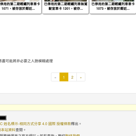
停用的第二期輕鐵列車車卡
已停用的第二期輕鐵列車無駕
已停用的第二期輕鐵列車車卡
1071，被存放於鄰近...
駛室車卡 1201，被存...
1073，被存放於鄰近...
將盡可能將非必要之人臉模糊處理
本
«
1
2
»
頁
C 姓名標示-相同方式分享 4.0 國際 授權條款
釋出。
使用本站資料
查閱。
路服務營運商之官方網站。如有查詢，歡迎
聯絡我們