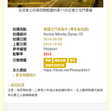
在貨車上的第四期輕鐵列車1120正進入屯門車廠
拍攝地點
輕鐵屯門車廠外
(
查看地圖
)
拍攝器材
Konica Minolta Dynax 7D
拍攝日期
2010-05-09
上載日期
2010-10-03
參考編號
P006041
點擊率
2313
分類標籤
輕鐵
鐵路車輛
香港
輕鐵第四期列車
永久連結
https://hkrail.net/Photos/6041/
» 更多相關相片
« 返回前頁
注意：為保障私隱，二零零八年或以後拍攝的照片，在上載時將盡可能將
非必要之人臉模糊處理