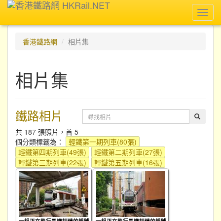
Toggl
navig
香港鐵路網
相片集
相片集
鐵路相片
共 187 張照片，首 5
個分類標籤為：
輕鐵第一期列車(80張)
輕鐵第四期列車(49張)
輕鐵第二期列車(27張)
輕鐵第三期列車(22張)
輕鐵第五期列車(16張)
一組正在執行司機訓練的編號
一組正在執行司機訓練的編號