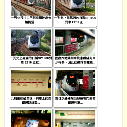
一列北行往屯門列車剛駛出大
一列北上落馬洲的日製SP1900
欖隧道...
列車 E231 正...
一列北上羅湖的日製SP1900列
因應西鐵綫列車比東鐵綫列車
車 E219 正駛...
少得多，因此紅磡站西鐵綫...
九龍南線通車後，列車上的西
首日以紅磡站出發往屯門的西
鐵綫路線圖...
鐵綫列車...