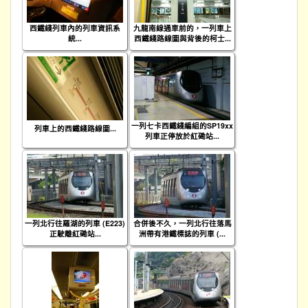
西鐵綫列車內的列車資訊系
九龍南線通車前的，一列車上
統...
西鐵綫路線圖與背後的柯士...
一列七卡西鐵綫編組的SP19xx
列車上的西鐵綫路線圖...
列車正停放於紅磡站...
一列北行往羅湖的列車 (E223)
合併後不久，一列北行往落馬
正駛離紅磡站...
洲帶有港鐵標誌的列車 (...