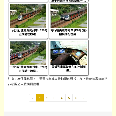
車卡與先前落地的新車卡(...
一列北行往羅湖的列車 (E203)
南行往尖東的列車 (E76) (左)
正飛馳往粉嶺...
剛與北行往羅...
馬鐵列車駕駛室內的控制面
一列北行往羅湖的列車 (E207)
板...
正飛馳往粉嶺...
注意：為保障私隱，二零零八年或以後拍攝的照片，在上載時將盡可能將
非必要之人臉模糊處理
本
«
1
2
3
4
5
6
»
頁