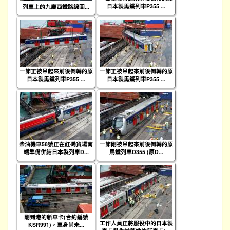
日本製馬鐵列車P355 ...
列車上的九廣西鐵路線圖...
一節正被吊起來前後倒轉的原
一節正被吊起來前後倒轉的原
日本製馬鐵列車P355 ...
日本製馬鐵列車P355 ...
柴油機車58號正在紅磡貨場南
一節剛被吊起來前後倒轉的原
端準備併結日本製列車D...
馬鐵列車D355 (原D...
剛到港的新車卡(合約編號
工作人員正將服役中的日本製
KSR991)，車身尚未...