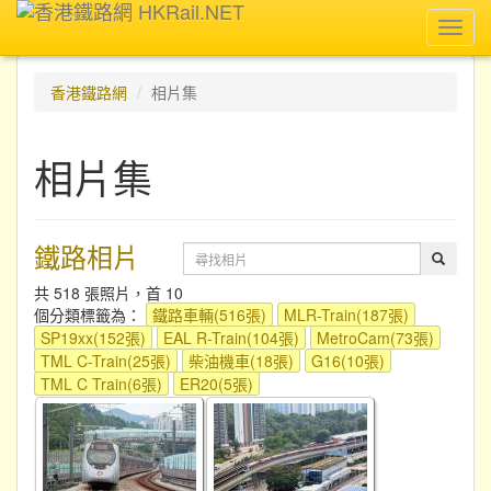
Toggl
navig
香港鐵路網
相片集
相片集
鐵路相片
共 518 張照片，首 10
個分類標籤為：
鐵路車輛(516張)
MLR-Train(187張)
SP19xx(152張)
EAL R-Train(104張)
MetroCam(73張)
TML C-Train(25張)
柴油機車(18張)
G16(10張)
TML C Train(6張)
ER20(5張)