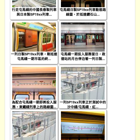
行走屯馬綫的中國長春製列車
屯馬綫日製SP19xx列車動態路
與日本製SP19xx列車...
線圖，於抵達鑽石山...
一列日製SP19xx列車，剛抵達
屯馬綫一期投入服務當日，啟
屯馬綫一期市區的終...
德站的月台停泊著一列日製...
為配合屯馬綫一期即將投入服
一列SP19xx列車正於測試中的
務，東鐵綫列車上的路線圖...
沙中綫/屯馬綫，紅...