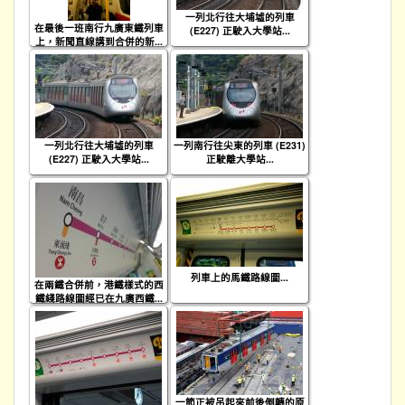
一列北行往大埔墟的列車
在最後一班南行九廣東鐵列車
(E227) 正駛入大學站...
上，新聞直線講到合併的新...
一列北行往大埔墟的列車
一列南行往尖東的列車 (E231)
(E227) 正駛入大學站...
正駛離大學站...
列車上的馬鐵路線圖...
在兩鐵合併前，港鐵樣式的西
鐵綫路線圖經已在九廣西鐵...
一節正被吊起來前後倒轉的原