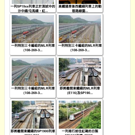
一列SP19xx列車正於測試中的
高鐵通車後西鐵綫列車上的動
沙中綫/屯馬綫，紅...
態路線圖...
一列特別三卡編組的MLR列車
一列特別三卡編組的MLR列車
(108-269-3...
(108-269-3...
一列特別三卡編組的MLR列車
即將離開東鐵綫的MLR列車
(108-269-3...
(E116)及SP190...
即將離開東鐵綫的SP1900列車
一列南行前往紅磡的日製