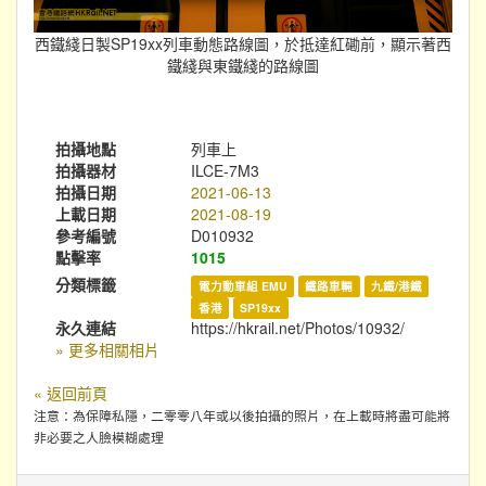
西鐵綫日製SP19xx列車動態路線圖，於抵達紅磡前，顯示著西
鐵綫與東鐵綫的路線圖
拍攝地點
列車上
拍攝器材
ILCE-7M3
拍攝日期
2021-06-13
上載日期
2021-08-19
參考編號
D010932
點擊率
1015
分類標籤
電力動車組 EMU
鐵路車輛
九鐵/港鐵
香港
SP19xx
永久連結
https://hkrail.net/Photos/10932/
» 更多相關相片
« 返回前頁
注意：為保障私隱，二零零八年或以後拍攝的照片，在上載時將盡可能將
非必要之人臉模糊處理