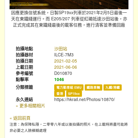
因應更換信號系統，日製SP19xx列車於2021年2月5日最後一
天在東鐵綫運行。而 E205/207 列車從紅磡抵達沙田站後，亦
正式完成其在東鐵綫最後的載客任務，進行清客並準備回廠
拍攝地點
沙田站
拍攝器材
ILCE-7M3
拍攝日期
2021-02-05
上載日期
2021-06-06
參考編號
D010870
點擊率
1046
分類標籤
電力動車組 EMU
鐵路車輛
九鐵/港鐵
香港
SP19xx
永久連結
https://hkrail.net/Photos/10870/
» 更多相關相片
« 返回前頁
注意：為保障私隱，二零零八年或以後拍攝的照片，在上載時將盡可能將
非必要之人臉模糊處理