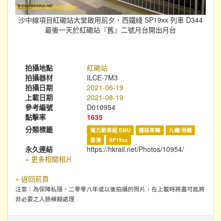
沙中線項目紅磡站大堂啟用前夕，西鐵綫 SP19xx 列車 D344
最後一天於紅磡站『舊』二號月台開出月台
拍攝地點
紅磡站
拍攝器材
ILCE-7M3
拍攝日期
2021-06-19
上載日期
2021-08-19
參考編號
D010954
點擊率
1635
分類標籤
電力動車組 EMU
鐵路車輛
九鐵/港鐵
香港
SP19xx
永久連結
https://hkrail.net/Photos/10954/
» 更多相關相片
« 返回前頁
注意：為保障私隱，二零零八年或以後拍攝的照片，在上載時將盡可能將
非必要之人臉模糊處理