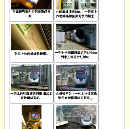
西鐵綫列車內的列車資訊系
九龍南線通車前的，一列車上
統...
西鐵綫路線圖與背後的柯士...
一列七卡西鐵綫編組的SP19xx
列車上的西鐵綫路線圖...
列車正停放於紅磡站...
一列北行往羅湖的列車 (E223)
合併後不久，一列北行往落馬
正駛離紅磡站...
洲帶有港鐵標誌的列車 (...