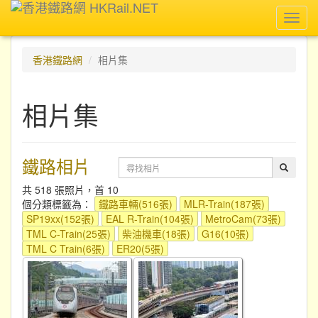
Toggl
navig
香港鐵路網
相片集
相片集
鐵路相片
共 518 張照片，首 10
個分類標籤為：
鐵路車輛(516張)
MLR-Train(187張)
SP19xx(152張)
EAL R-Train(104張)
MetroCam(73張)
TML C-Train(25張)
柴油機車(18張)
G16(10張)
TML C Train(6張)
ER20(5張)