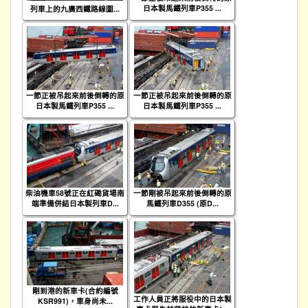
日本製馬鐵列車P355 ...
列車上的九廣西鐵路線圖...
一節正被吊起來前後倒轉的原
一節正被吊起來前後倒轉的原
日本製馬鐵列車P355 ...
日本製馬鐵列車P355 ...
柴油機車58號正在紅磡貨場南
一節剛被吊起來前後倒轉的原
端準備併結日本製列車D...
馬鐵列車D355 (原D...
剛到港的新車卡(合約編號
工作人員正將服役中的日本製
KSR991)，車身尚未...