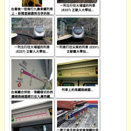
一列北行往大埔墟的列車
在最後一班南行九廣東鐵列車
(E227) 正駛入大學站...
上，新聞直線講到合併的新...
一列北行往大埔墟的列車
一列南行往尖東的列車 (E231)
(E227) 正駛入大學站...
正駛離大學站...
列車上的馬鐵路線圖...
在兩鐵合併前，港鐵樣式的西
鐵綫路線圖經已在九廣西鐵...
一節正被吊起來前後倒轉的原