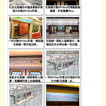
行走屯馬綫的中國長春製列車
屯馬綫日製SP19xx列車動態路
與日本製SP19xx列車...
線圖，於抵達鑽石山...
一列日製SP19xx列車，剛抵達
屯馬綫一期投入服務當日，啟
屯馬綫一期市區的終...
德站的月台停泊著一列日製...
為配合屯馬綫一期即將投入服
一列SP19xx列車正於測試中的
務，東鐵綫列車上的路線圖...
沙中綫/屯馬綫，紅...