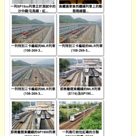
一列SP19xx列車正於測試中的
高鐵通車後西鐵綫列車上的動
沙中綫/屯馬綫，紅...
態路線圖...
一列特別三卡編組的MLR列車
一列特別三卡編組的MLR列車
(108-269-3...
(108-269-3...
一列特別三卡編組的MLR列車
即將離開東鐵綫的MLR列車
(108-269-3...
(E116)及SP190...
即將離開東鐵綫的SP1900列車
一列南行前往紅磡的日製