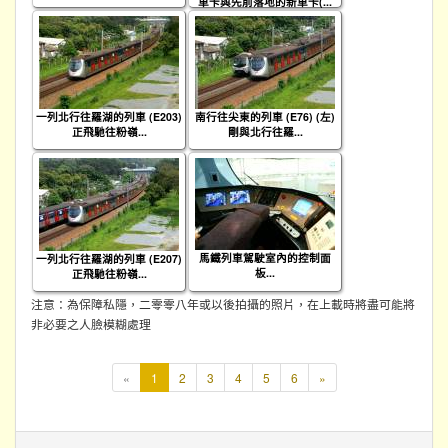
車卡與先前落地的新車卡(...
一列北行往羅湖的列車 (E203)
南行往尖東的列車 (E76) (左)
正飛馳往粉嶺...
剛與北行往羅...
馬鐵列車駕駛室內的控制面
一列北行往羅湖的列車 (E207)
板...
正飛馳往粉嶺...
注意：為保障私隱，二零零八年或以後拍攝的照片，在上載時將盡可能將
非必要之人臉模糊處理
本
«
1
2
3
4
5
6
»
頁