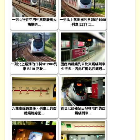
一列北行往屯門列車剛駛出大
一列北上落馬洲的日製SP1900
欖隧道...
列車 E231 正...
一列北上羅湖的日製SP1900列
因應西鐵綫列車比東鐵綫列車
車 E219 正駛...
少得多，因此紅磡站西鐵綫...
九龍南線通車後，列車上的西
首日以紅磡站出發往屯門的西
鐵綫路線圖...
鐵綫列車...