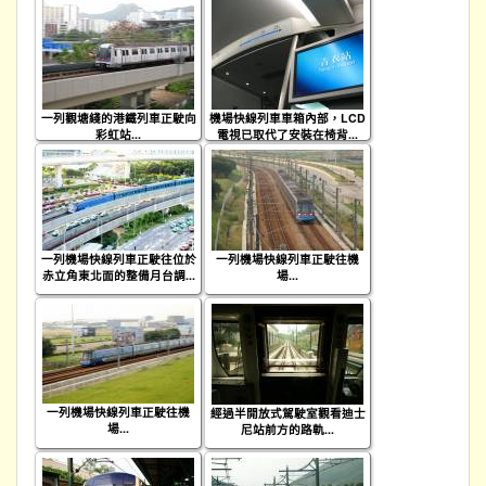
一列觀塘綫的港鐵列車正駛向
機場快線列車車箱內部，LCD
彩虹站...
電視已取代了安裝在椅背...
一列機場快線列車正駛往位於
一列機場快線列車正駛往機
赤立角東北面的整備月台調...
場...
一列機場快線列車正駛往機
經過半開放式駕駛室觀看迪士
場...
尼站前方的路軌...