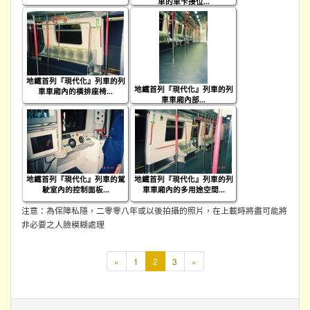
車的車卡接位...
地鐵首列『現代化』列車的列
地鐵首列『現代化』列車的列
車車廂內的橫排座椅...
車車廂內部...
地鐵首列『現代化』列車的駕
地鐵首列『現代化』列車的列
駛室內的控制面板...
車車廂內的多用途空間...
注意：為保障私隱，二零零八年或以後拍攝的照片，在上載時將盡可能將
非必要之人臉模糊處理
本
«
1
2
3
»
頁