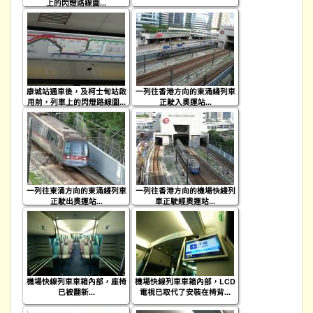
上的閃燈路線圖...
康城站通車後，及柯士甸站啟
一列往香港方向的東涌綫列車
用前，列車上的閃燈路線圖...
正駛入奧運站...
一列往東涌方向的東涌綫列車
一列往香港方向的機場快綫列
正駛出奧運站...
車正駛經奧運站...
機場快線列車車箱內部，座椅
機場快線列車車箱內部，LCD
已被翻新...
電視已取代了安裝在椅背...