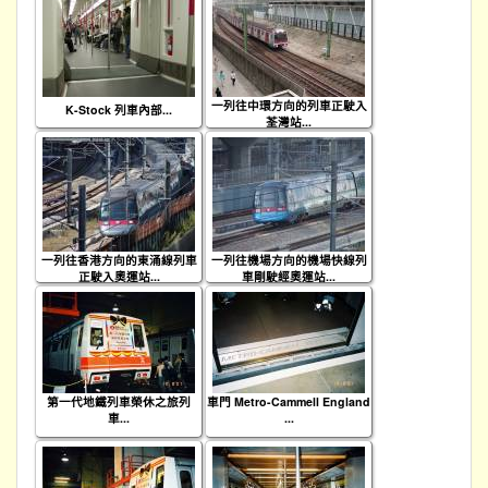
一列往中環方向的列車正駛入
K-Stock 列車內部...
荃灣站...
一列往香港方向的東涌線列車
一列往機場方向的機場快線列
正駛入奧運站...
車剛駛經奧運站...
第一代地鐵列車榮休之旅列
車門 Metro-Cammell England
車...
...