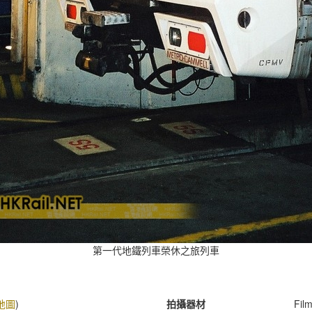
第一代地鐵列車榮休之旅列車
地圖
)
拍攝器材
Fil