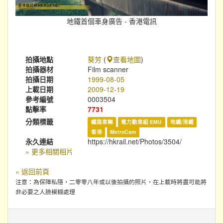
地鐵首個車身廣告 - 香港電訊
拍攝地點
葵芳
(
查看地圖
)
拍攝器材
Film scanner
拍攝日期
1999-08-05
上載日期
2009-12-19
參考編號
0003504
點擊率
7731
分類標籤
鐵路車輛
電力動車組 EMU
地鐵/港鐵
香港
MetroCam
永久連結
https://hkrail.net/Photos/3504/
» 更多相關相片
« 返回前頁
注意：為保障私隱，二零零八年或以後拍攝的照片，在上載時將盡可能將
非必要之人臉模糊處理