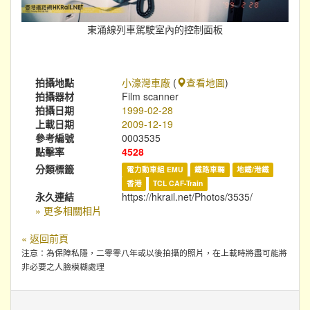
東涌線列車駕駛室內的控制面板
拍攝地點
小濠灣車廠
(
查看地圖
)
拍攝器材
Film scanner
拍攝日期
1999-02-28
上載日期
2009-12-19
參考編號
0003535
點擊率
4528
分類標籤
電力動車組 EMU
鐵路車輛
地鐵/港鐵
香港
TCL CAF-Train
永久連結
https://hkrail.net/Photos/3535/
» 更多相關相片
« 返回前頁
注意：為保障私隱，二零零八年或以後拍攝的照片，在上載時將盡可能將
非必要之人臉模糊處理