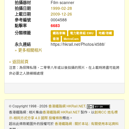
拍攝器材
Film scanner
拍攝日期
1999-02-28
上載日期
2009-12-26
參考編號
0004588
點擊率
6683
分類標籤
鐵路車輛
電力動車組 EMU
地鐵/港鐵
香港
MetroCam
永久連結
https://hkrail.net/Photos/4588/
» 更多相關相片
« 返回前頁
注意：為保障私隱，二零零八年或以後拍攝的照片，在上載時將盡可能將
非必要之人臉模糊處理
© Copyright 1998 - 2026
香港鐵路網 HKRail.NET
.
香港鐵路網 : 相片集
由
香港鐵路網 HKRail.NET
製作，以
創用CC 姓名標
示-相同方式分享 4.0 國際 授權條款
釋出。
超出此條款範圍外的授權可於
香港鐵路網 : 關於本站 : 有關使用本站資料