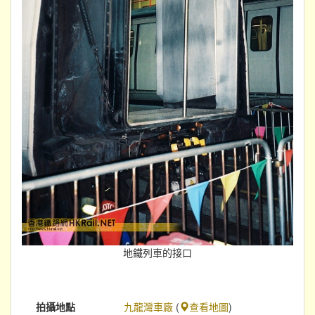
地鐵列車的接口
拍攝地點
九龍灣車廠
(
查看地圖
)